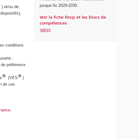
jusque fin 2029-2030.
n
) et/ou de
u
ispositifs),
Voir la fiche Rncp et les blocs de
m
compétences
é
39015
r
i
q
es conditions
u
e
uverte :
e
 de préférence
t
d
s
(VES
)
e
n de ces
l
'
I
A
inance,