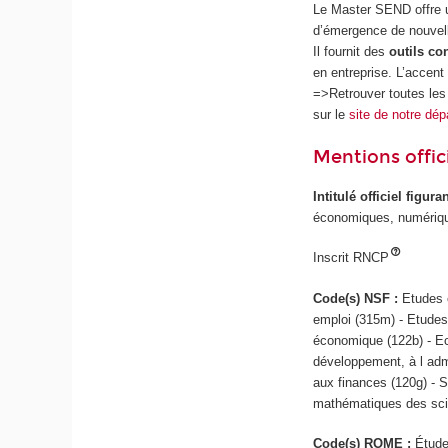
Le Master SEND offre u
d’émergence de nouvel
Il fournit des
outils co
en entreprise. L’accent
=>Retrouver toutes les
sur le
site de notre d
Mentions offici
Intitulé officiel figur
économiques, numériq
Inscrit RNCP
Code(s) NSF :
Etudes 
emploi (315m) - Etudes
économique (122b) - E
développement, à l admi
aux finances (120g) - 
mathématiques des sci
Code(s) ROME :
Étude