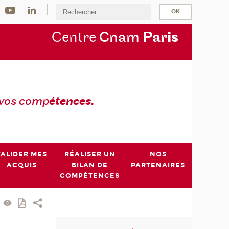
Centre
Cnam
Par
is
 vos comp
étences.
VALIDER MES
RÉALISER UN
NOS
ACQUIS
BILAN DE
PARTENAIRES
COMPÉTENCES