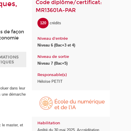
Code diplôme/certificat:
ques,
MR13601A-PAR
120
crédits
s de façon
économie
Niveau d'entrée
Niveau 6 (Bac+3 et 4)
Niveau de sortie
MATIONS
TIQUES
Niveau 7 (Bac+5)
Responsable(s)
Héloïse PETIT
voluer dans leur
É
ns une démarche
c
o
l
e
Habilitation
d
 le master, et
Arrêté du 30 mai 2025. Accréditation
u