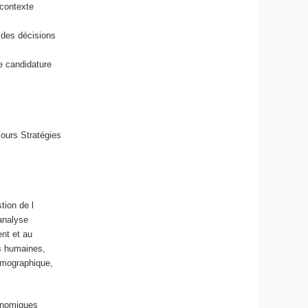
contexte
 des décisions
e candidature
ours Stratégies
tion de l
analyse
nt et au
es humaines,
émographique,
onomiques