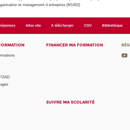
rganisation et management d entreprise (M1402)
/réponses
Infos site
A télécharger
CGV
Bibliothèque
 FORMATION
FINANCER MA FORMATION
RÉS
ormations
a FOAD
tages
SUIVRE MA SCOLARITÉ