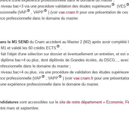
érence d'une expérience professionnelle dans le domaine du master ;
un niveau bac+3 via une procédure validation des études supérieures
(VES
essionnelle (VAP
, VAPP
) (voir
vae.cnam.fr
pour une présentation de ces d
nce professionnelle dans le domaine du master.
ans le M1 SEND
du Cnam accèdent au Master 2 (M2) après avoir complété l
s M1 et validé les 60 crédits ECTS
.
fait l'objet d'une sélection sur dossier et éventuellement un entretien, et est o
un diplôme bac+4 ou plus, dont diplômés de Grandes écoles, du DSCG..., avec
ofessionnelle dans le domaine du master ;
un niveau bac+4 ou plus, via une procédure de validation des études supérieure
ence professionnelle (VAP
, VAPP
) (voir
vae.cnam.fr
pour une présentatio
c une expérience professionnelle dans le domaine du master.
ndidatures
sont accessibles sur le
site de notre département « Economie, F
tre mars et septembre.