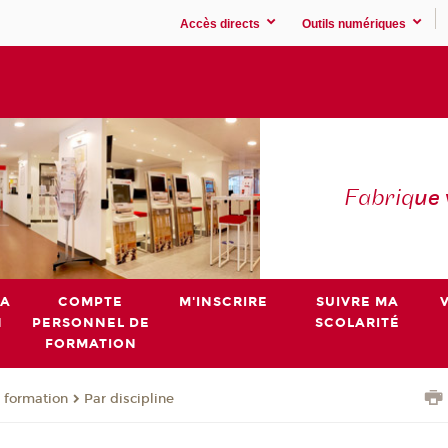
Accès directs
Outils numériques
Fabriq
ue
MA
COMPTE
M'INSCRIRE
SUIVRE MA
N
PERSONNEL DE
SCOLARITÉ
FORMATION
 formation
Par discipline