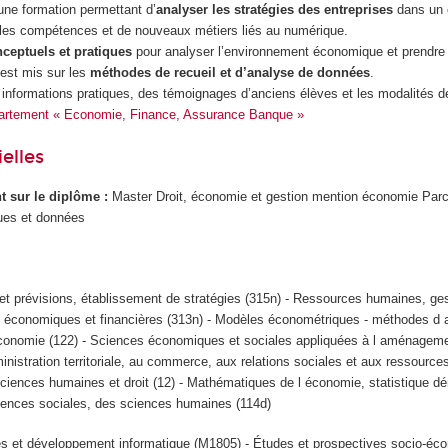
ne formation permettant d’
analyser les stratégies des entreprises
dans un 
les compétences et de nouveaux métiers liés au numérique.
nceptuels et pratiques
pour analyser l’environnement économique et prendre
 est mis sur les
méthodes de
recueil et d’analyse de données
.
 informations pratiques, des témoignages d’anciens élèves et les modalités d
épartement « Economie, Finance, Assurance Banque »
elles
ant sur le diplôme :
Master Droit, économie et gestion mention économie Parc
ues et données
et prévisions, établissement de stratégies (315n) - Ressources humaines, ges
 économiques et financières (313n) - Modèles économétriques - méthodes d 
conomie (122) - Sciences économiques et sociales appliquées à l aménageme
nistration territoriale, au commerce, aux relations sociales et aux ressourc
Sciences humaines et droit (12) - Mathématiques de l économie, statistique d
ences sociales, des sciences humaines (114d)
s et développement informatique (M1805) - Études et prospectives socio-éc