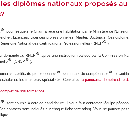
 les diplômes nationaux proposés au
s?
x
pour lesquels le Cnam a reçu une habilitation par le Ministère de l'Ensei
herche : Licences, Licences professionnelles, Master, Doctorats. Ces diplôme
 Répertoire National des Certifications Professionnelles (RNCP
).
s sur demande au RNCP
après une instruction réalisée par la Commission Nat
nelle
(CNCP
).
ements: certificats professionnels
, certificats de compétences
et certif
bachelor ou les mastères spécialisés. Consultez
le panorama de notre offre d
 complet de nos formations.
x
sont soumis à acte de candidature. Il vous faut contacter l'équipe pédag
 (les contacts sont indiqués sur chaque fiche formation). Vous ne pouvez pas
ligne.