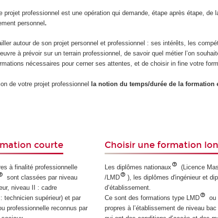
e projet professionnel est une opération qui demande, étape après étape, de la
sement personnel
.
vailler autour de son projet personnel et professionnel : ses intérêts, les comp
uvre à prévoir sur un terrain professionnel, de savoir quel métier l’on souhait
formations nécessaires pour cerner ses attentes, et de choisir in fine votre form
ion de votre projet professionnel
la notion du temps/durée de la formation 
.
rmation courte
Choisir une formation lo
res à finalité professionnelle
Les diplômes nationaux
(Licence Mas
sont classées par niveau
/LMD
), les diplômes d'ingénieur et d
eur, niveau II : cadre
d’établissement.
 : technicien supérieur) et par
Ce sont des formations type LMD
ou 
e ou professionnelle reconnus par
propres à l’établissement de niveau bac