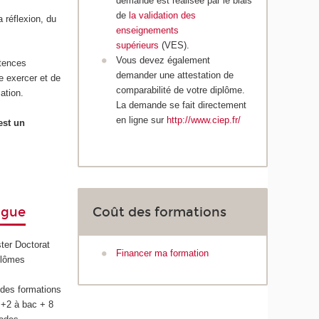
demande est réalisée par le biais
de
la validation des
 réflexion, du
enseignements
supérieurs
(VES).
Vous devez également
étences
demander une attestation de
e exercer et de
comparabilité de votre diplôme.
ation.
La demande se fait directement
en ligne sur
http://www.ciep.fr/
est un
ngue
Coût des formations
ter Doctorat
Financer ma formation
iplômes
des formations
 +2 à bac + 8