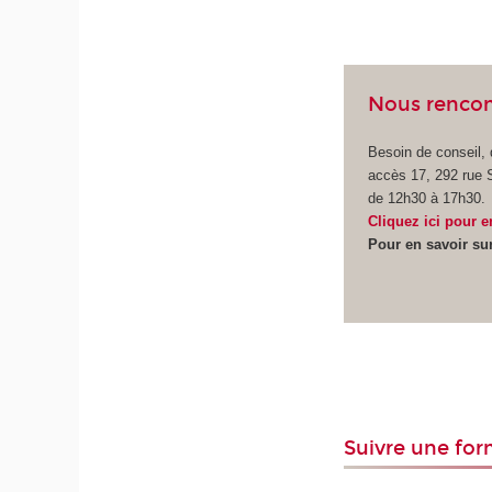
Nous rencont
Besoin de conseil, 
accès 17, 292 rue 
de 12h30 à 17h30.
Cliquez ici pour e
Pour en savoir su
Suivre une for