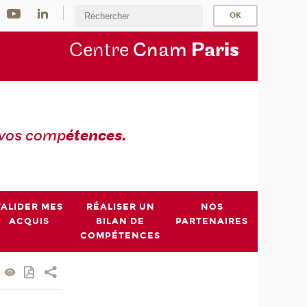
Centre
Cnam
Par
is
 vos comp
étences.
VALIDER MES
RÉALISER UN
NOS
ACQUIS
BILAN DE
PARTENAIRES
COMPÉTENCES