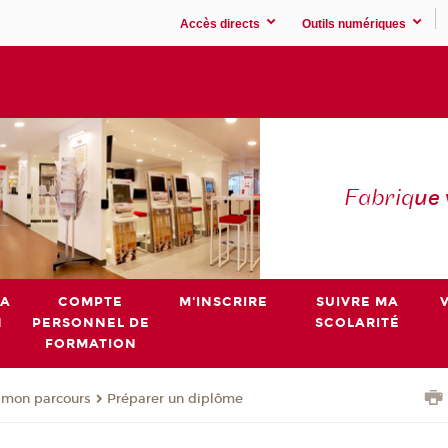
Accès directs
Outils numériques
Fabriq
ue
MA
COMPTE
M'INSCRIRE
SUIVRE MA
N
PERSONNEL DE
SCOLARITÉ
FORMATION
 mon parcours
Préparer un diplôme