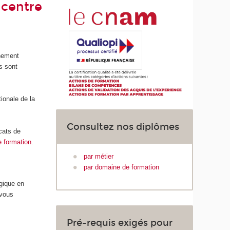
 centre
gnement
s sont
ionale de la
Consultez nos diplômes
icats de
e formation.
par métier
par domaine de formation
ogique en
 vous
Pré-requis exigés pour