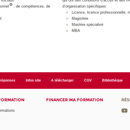
s sociaux.
qui ont des conditions d’accès et des 
ionnel
, de compétences, de
d’organisation spécifiques:
Licence, licence professionnelle, 
l
Magistère
Mastère spécialisé
MBA
/réponses
Infos site
A télécharger
CGV
Bibliothèque
 FORMATION
FINANCER MA FORMATION
RÉS
ormations