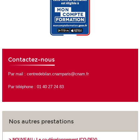
Contactez-nous
Par mail :
centredebilan.cnamparis@cnam.fr
Par téléphone : 01 40 27 24 83
Nos autres prestations
> NOUVEAU : Le co-développement (CO-DEV)