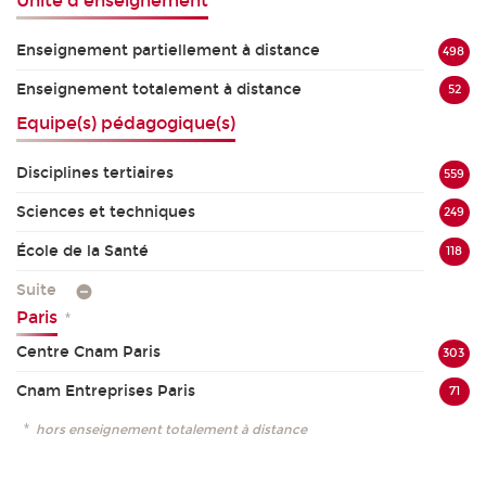
Unité d'enseignement
Enseignement partiellement à distance
498
Enseignement totalement à distance
52
Equipe(s) pédagogique(s)
Disciplines tertiaires
559
Sciences et techniques
249
École de la Santé
118
Suite
Paris
*
Centre Cnam Paris
303
Cnam Entreprises Paris
71
*
hors enseignement totalement à distance