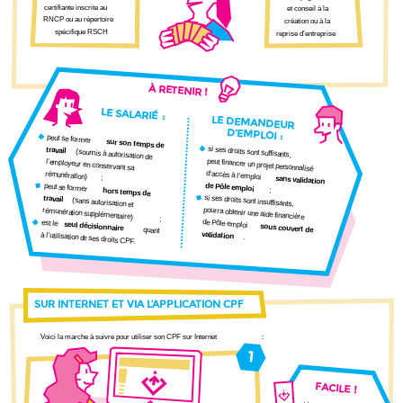
certifiante inscrite au
et conseil à la
RNCP ou au répertoire
création ou à la
spécifique RSCH
reprise d’entreprise
À RETENIR !
LE SALARIÉ
:
LE DEMANDEUR
D’EMPLOI
:
peut se former
sur son temps de
si ses droits sont suffisants,
travail
(soumis à autorisation de
peut financer un projet personnalisé
l’employeur en conservant sa
d’accès à l’emploi
rémunération)
;
sans validation
de Pôle emploi
peut se former
;
hors temps de
si ses droits sont insuffisants,
travail
(sans autorisation et
pourra obtenir une aide financière
rémunération supplémentaire)
;
de Pôle emploi
est le
seul décisionnaire
sous couvert de
quant
validation
à l’utilisation de ses droits CPF.
.
SUR INTERNET ET VIA L’APPLICATION CPF
Voici la marche à suivre pour utiliser son CPF sur Internet
:
1
FACILE
!