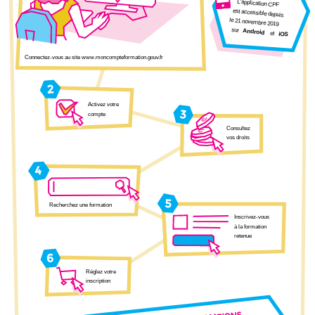
L’application CPF
est accessible depuis
le 21 novembre 2019
sur
Android
et
iOS
Connectez-vous au site www.moncompteformation.gouv.fr
2
Activez votre
3
compte
Consultez
vos droits
4
5
Recherchez une formation
Inscrivez-vous
à la formation
retenue
6
Réglez votre
inscription