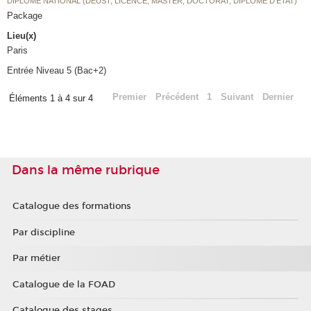
DIPLÔME NATIONAL (DEUST, LICENCE, MASTER, DOCTORAT, DIPLÔME D'ETAT)
Package
Lieu(x)
Paris
Entrée Niveau 5 (Bac+2)
Premier
Précédent
1
Suivant
Dernier
Éléments 1 à 4 sur 4
Dans la même rubrique
Catalogue des formations
Par discipline
Par métier
Catalogue de la FOAD
Catalogue des stages