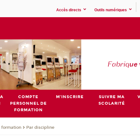
Accès directs
Outils numériques
Fabriq
ue
MA
COMPTE
M'INSCRIRE
SUIVRE MA
N
PERSONNEL DE
SCOLARITÉ
FORMATION
 formation
Par discipline