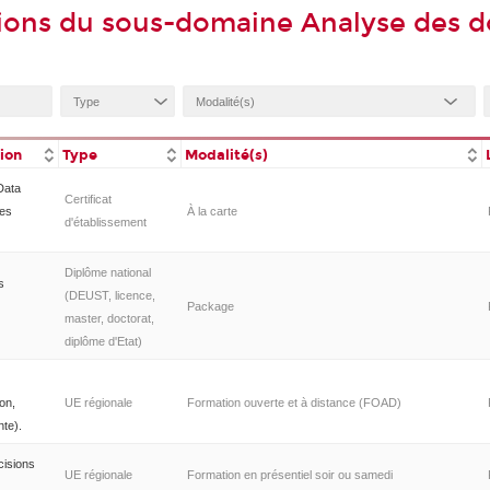
tions du sous-domaine Analyse des
tion
Type
Modalité(s)
Data
Certificat
des
À la carte
d'établissement
Diplôme national
s
(DEUST, licence,
Package
master, doctorat,
diplôme d'Etat)
on,
UE régionale
Formation ouverte et à distance (FOAD)
te).
cisions
UE régionale
Formation en présentiel soir ou samedi