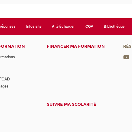
/réponses
Infos site
A télécharger
CGV
Bibliothèque
 FORMATION
FINANCER MA FORMATION
RÉS
ormations
a FOAD
tages
SUIVRE MA SCOLARITÉ