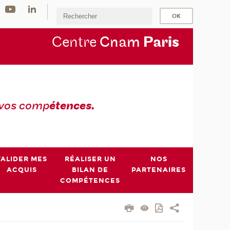
Centre
Cnam
Par
is
 vos comp
étences.
VALIDER MES
RÉALISER UN
NOS
ACQUIS
BILAN DE
PARTENAIRES
COMPÉTENCES