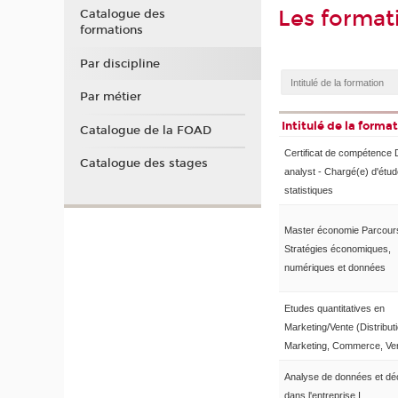
Les forma
Catalogue des
formations
Par discipline
Par métier
Intitulé de la forma
Catalogue de la FOAD
Certificat de compétence 
Catalogue des stages
analyst - Chargé(e) d'étu
statistiques
Master économie Parcour
Stratégies économiques,
numériques et données
Etudes quantitatives en
Marketing/Vente (Distributi
Marketing, Commerce, Ven
Analyse de données et dé
dans l'entreprise I