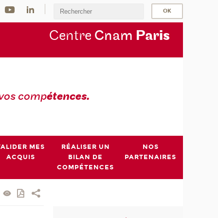
Centre
Cnam
Par
is
 vos comp
étences.
VALIDER MES
RÉALISER UN
NOS
ACQUIS
BILAN DE
PARTENAIRES
COMPÉTENCES