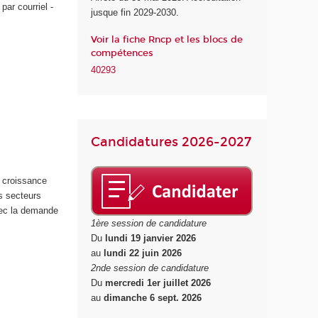
ar courriel -
jusque fin 2029-2030.
n
u
Voir la fiche Rncp et les blocs de
m
compétences
é
40293
r
i
q
u
e
Candidatures 2026-2027
e
t
d
n croissance
e
s secteurs
l
avec la demande
'
1ère session de candidature
I
Du
lundi 19 janvier 2026
A
au
lundi 22 juin 2026
2nde session de candidature
Du
mercredi 1er juillet 2026
au
dimanche 6 sept. 2026