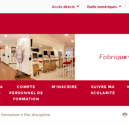
Accès directs
Outils numériques
Fabriq
ue
MA
COMPTE
M'INSCRIRE
SUIVRE MA
N
PERSONNEL DE
SCOLARITÉ
FORMATION
 formation
Par discipline