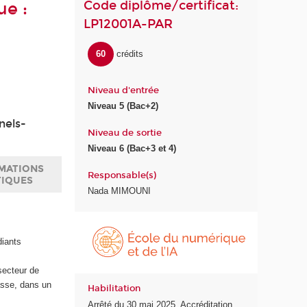
Code diplôme/certificat:
ue :
LP12001A-PAR
60
crédits
Niveau d'entrée
Niveau 5 (Bac+2)
nels-
Niveau de sortie
Niveau 6 (Bac+3 et 4)
MATIONS
Responsable(s)
TIQUES
Nada MIMOUNI
É
c
diants
o
l
secteur de
e
asse, dans un
Habilitation
d
Arrêté du 30 mai 2025. Accréditation
u