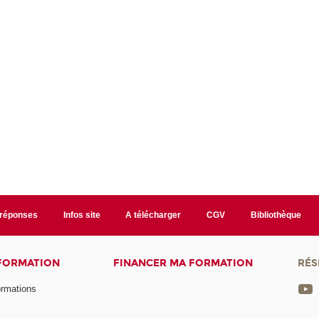
/réponses
Infos site
A télécharger
CGV
Bibliothèque
 FORMATION
FINANCER MA FORMATION
RÉS
ormations