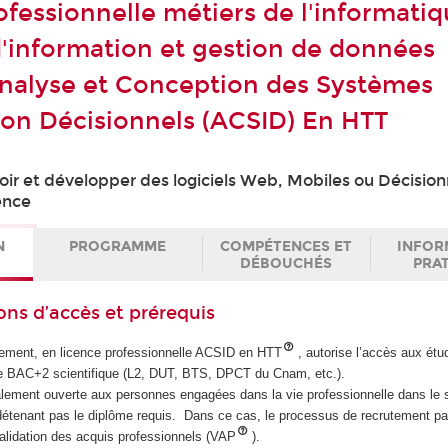
fessionnelle métiers de l'informatiq
'information et gestion de données
nalyse et Conception des Systèmes
ion Décisionnels (ACSID) En HTT
oir et développer des logiciels Web, Mobiles ou Décision
ence
N
PROGRAMME
COMPÉTENCES ET
INFOR
DÉBOUCHÉS
PRA
ons d’accès et prérequis
tement, en licence professionnelle ACSID en HTT
, autorise l’accès aux étu
me BAC+2 scientifique (L2, DUT, BTS, DPCT du Cnam, etc.).
alement ouverte aux personnes engagées dans la vie professionnelle dans le 
 détenant pas le diplôme requis. Dans ce cas, le processus de recrutement p
validation des acquis professionnels (VAP
).