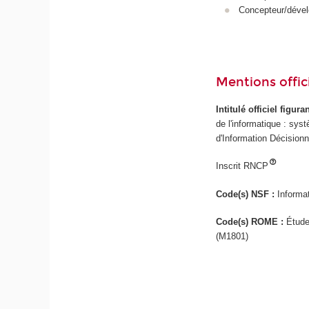
Concepteur/dévelo
Mentions offici
Intitulé officiel figur
de l'informatique : sy
d'Information Décision
Inscrit RNCP
Code(s) NSF :
Informa
Code(s) ROME :
Étude
(M1801)