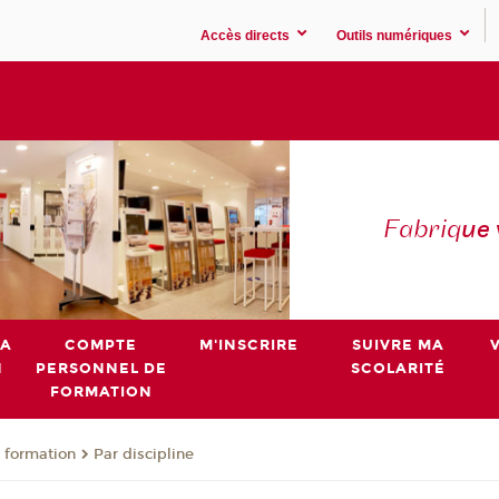
Accès directs
Outils numériques
Fabriq
ue
MA
COMPTE
M'INSCRIRE
SUIVRE MA
N
PERSONNEL DE
SCOLARITÉ
FORMATION
 formation
Par discipline