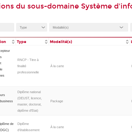
ions du sous-domaine Système d'in
tion
Type
Modalité(s)
cepteur
es
RNCP - Titre à
t
finalité
À la carte
de
professionnelle
mes
Diplôme national
ours
(DEUST, licence,
 business
Package
master, doctorat,
diplôme d'Etat)
iplôme de
Diplôme
À la carte
é (DGC)
d'établissement