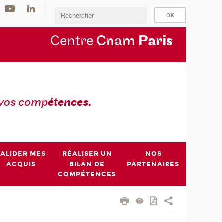
Centre
Cnam
Par
is
 vos comp
étences.
VALIDER MES
RÉALISER UN
NOS
ACQUIS
BILAN DE
PARTENAIRES
COMPÉTENCES