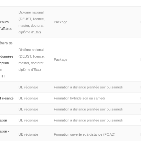
Diplôme national
(DEUST, licence,
rcours
Package
master, doctorat,
affaires
diplôme d'Etat)
étiers de
Diplôme national
e données
(DEUST, licence,
Package
eption
master, doctorat,
on
diplôme d'Etat)
 HTT
UE régionale
Formation à distance planifiée soir ou samedi
t e-santé
UE régionale
Formation hybride soir ou samedi
UE régionale
Formation à distance planifiée soir ou samedi
ation
UE régionale
Formation à distance planifiée soir ou samedi
ation -
UE régionale
Formation ouverte et à distance (FOAD)