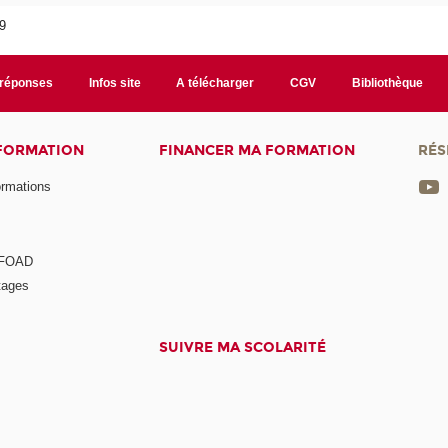
29
/réponses
Infos site
A télécharger
CGV
Bibliothèque
 FORMATION
FINANCER MA FORMATION
RÉS
ormations
a FOAD
tages
SUIVRE MA SCOLARITÉ