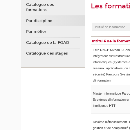
Les format
Catalogue des
formations
Par discipline
Par métier
Intitulé de la forma
Catalogue de la FOAD
Titre RNCP Niveau 6 Con
Catalogue des stages
intégrateur d'infrastructur
informatiques (systèmes e
réseaux, applicatives, ou 
sécurité) Parcours Systè
d'information
Master Informatique Parc
Systèmes d'information et
intelligence HTT
Diplôme d'établissement D
gestion et de comptabilit