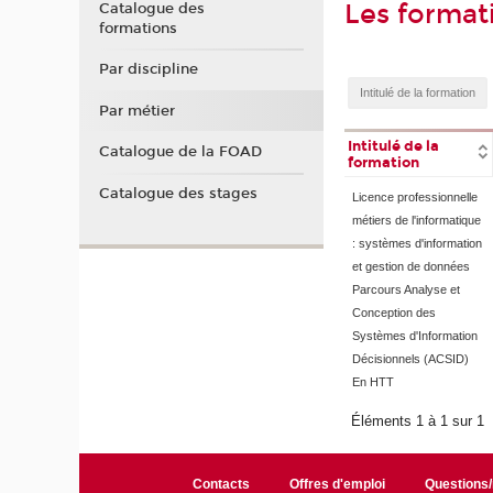
Les format
Catalogue des
formations
Par discipline
Par métier
Intitulé de la
Catalogue de la FOAD
formation
Catalogue des stages
Licence professionnelle
métiers de l'informatique
: systèmes d'information
et gestion de données
Parcours Analyse et
Conception des
Systèmes d'Information
Décisionnels (ACSID)
En HTT
Éléments 1 à 1 sur 1
Contacts
Offres d'emploi
Questions