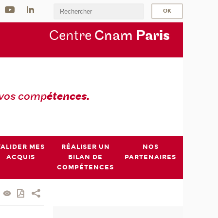
Centre
Cnam
Par
is
 vos comp
étences.
VALIDER MES
RÉALISER UN
NOS
ACQUIS
BILAN DE
PARTENAIRES
COMPÉTENCES