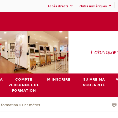
Accès directs
Outils numériques
Fabriq
ue
MA
COMPTE
M'INSCRIRE
SUIVRE MA
N
PERSONNEL DE
SCOLARITÉ
FORMATION
 formation
Par métier