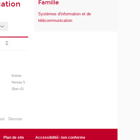
Famille
cation
Systèmes d'information et de
télécommunication
Entrée
Niveau 5
(Bac+2)
ant
Dernier
Plan de site
Accessibilité: non conforme