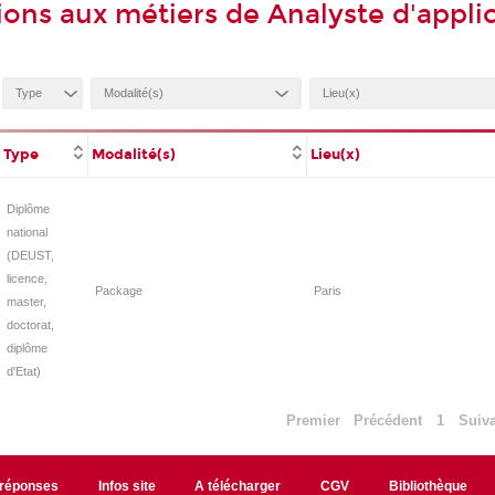
ions aux métiers de Analyste d'appli
Type
Modalité(s)
Lieu(x)
Diplôme
national
(DEUST,
licence,
Package
Paris
master,
doctorat,
diplôme
d'Etat)
Premier
Précédent
1
Suiv
/réponses
Infos site
A télécharger
CGV
Bibliothèque