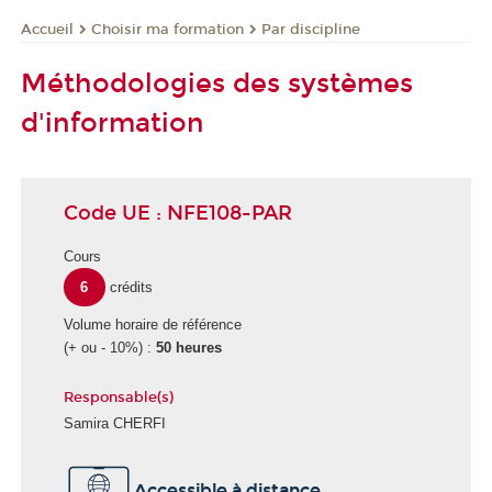
Choisir ma formation
Par discipline
Accueil
Méthodologies des systèmes
d'information
Code UE : NFE108-PAR
Cours
6
crédits
Volume horaire de référence
(+ ou - 10%) :
50 heures
Responsable(s)
Samira CHERFI
É
Accessible à distance
c