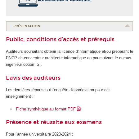
o
l
e
d
PRÉSENTATION
u
Public, conditions d’accès et prérequis
n
u
Auditeurs souhaitant obtenir la licence d'informatique et/ou préparant le
m
RNCP
de concepteur-architecte informatique ou poursuivant le cursus
é
ingénieur option ISI.
r
i
L'avis des auditeurs
q
u
Les dernières réponses à l'enquête d'appréciation pour cet
e
enseignement :
e
t
Fiche synthétique au format PDF
d
e
Présence et réussite aux examens
l
'
Pour l'année universitaire 2023-2024 :
I