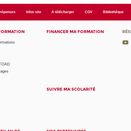
/réponses
Infos site
A télécharger
CGV
Bibliothèque
 FORMATION
FINANCER MA FORMATION
RÉS
ormations
a FOAD
tages
SUIVRE MA SCOLARITÉ