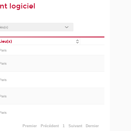
t logiciel
Lieu(x)
Paris
Paris
Paris
Paris
Paris
Premier
Précédent
1
Suivant
Dernier