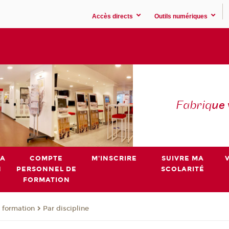
Accès directs
Outils numériques
Fabriq
ue
MA
COMPTE
M'INSCRIRE
SUIVRE MA
N
PERSONNEL DE
SCOLARITÉ
FORMATION
 formation
Par discipline