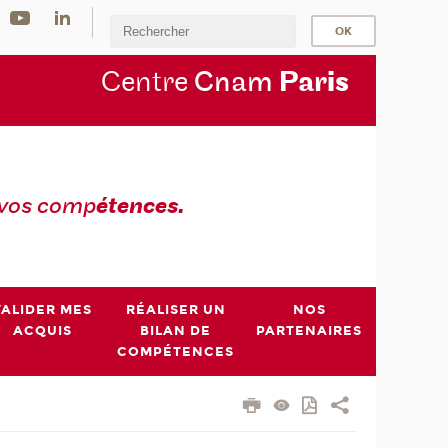
Centre
Cnam
Par
is
 vos comp
étences.
VALIDER MES
RÉALISER UN
NOS
ACQUIS
BILAN DE
PARTENAIRES
COMPÉTENCES