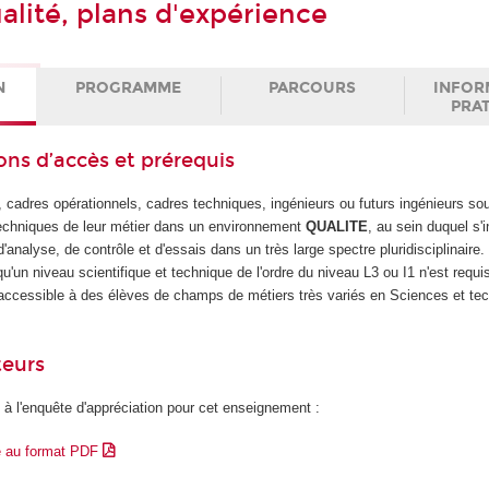
alité, plans d'expérience
N
PROGRAMME
PARCOURS
INFOR
PRA
ons d’accès et prérequis
, cadres opérationnels, cadres techniques, ingénieurs ou futurs ingénieurs so
techniques de leur métier dans un environnement
QUALITE
, au sein duquel s'
'analyse, de contrôle et d'essais dans un très large spectre pluridisciplinaire.
u'un niveau scientifique et technique de l'ordre du niveau L3 ou I1 n'est requi
t accessible à des élèves de champs de métiers très variés en Sciences et te
teurs
 à l'enquête d'appréciation pour cet enseignement :
e au format PDF