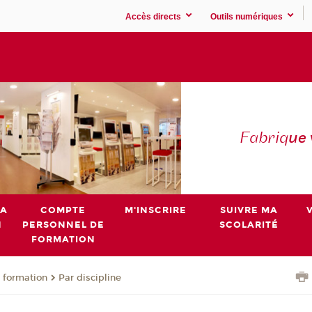
Accès directs
Outils numériques
Fabriq
ue
MA
COMPTE
M'INSCRIRE
SUIVRE MA
N
PERSONNEL DE
SCOLARITÉ
FORMATION
 formation
Par discipline