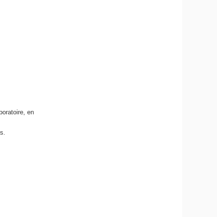
boratoire, en
s.