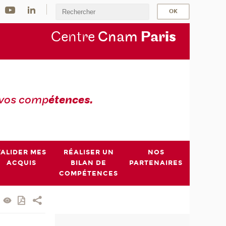
Centre
Cnam
Par
is
 vos comp
étences.
VALIDER MES
RÉALISER UN
NOS
ACQUIS
BILAN DE
PARTENAIRES
COMPÉTENCES