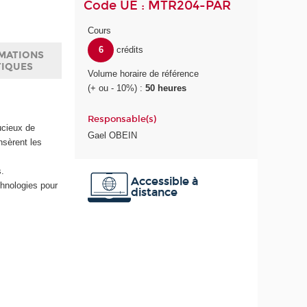
Code UE : MTR204-PAR
Cours
6
crédits
MATIONS
TIQUES
Volume horaire de référence
(+ ou - 10%) :
50 heures
Responsable(s)
ucieux de
Gael OBEIN
insèrent les
s.
Accessible à
chnologies pour
distance