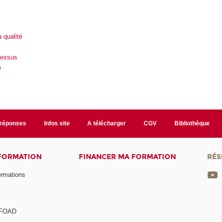
a qualité
cessus
é
/réponses
Infos site
A télécharger
CGV
Bibliothèque
 FORMATION
FINANCER MA FORMATION
RÉS
ormations
a FOAD