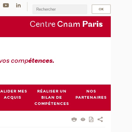
Centre
Cnam
Par
is
 vos comp
étences.
VALIDER MES
RÉALISER UN
NOS
ACQUIS
BILAN DE
PARTENAIRES
COMPÉTENCES