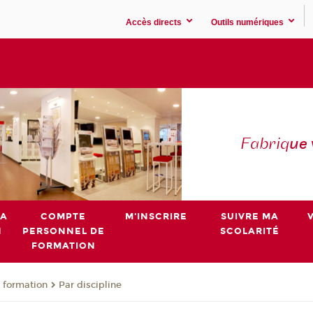
Accès directs
Outils numériques
Fabriq
ue
MA
COMPTE
M'INSCRIRE
SUIVRE MA
N
PERSONNEL DE
SCOLARITÉ
FORMATION
 formation
Par discipline