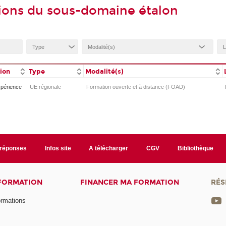
ions du sous-domaine étalon
tion
Type
Modalité(s)
xpérience
UE régionale
Formation ouverte et à distance (FOAD)
/réponses
Infos site
A télécharger
CGV
Bibliothèque
 FORMATION
FINANCER MA FORMATION
RÉS
ormations