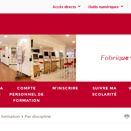
Accès directs
Outils numériques
Fabriq
ue
MA
COMPTE
M'INSCRIRE
SUIVRE MA
N
PERSONNEL DE
SCOLARITÉ
FORMATION
 formation
Par discipline