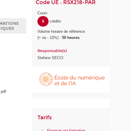
Code UE : RSX218-PAR
Cours
6
crédits
MATIONS
TIQUES
Volume horaire de référence
(+ ou - 10%) :
50 heures
Responsable(s)
Stefano SECCI
É
c
o
l
.pdf
e
d
u
n
Tarifs
u
m
Financer ma formation
é