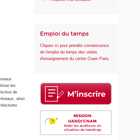
r
i
q
u
e
Emploi du temps
e
Cliquez ici pour prendre connaissance
t
de l'emploi du temps des unités
d
d'enseignement du centre Cnam Paris.
e
l
'
I
réseaux
A
riser les
fective de
réseaux, ainsi
hitectures
MISSION
HANDI'CNAM
Aider les auditeurs en
situation de handicap