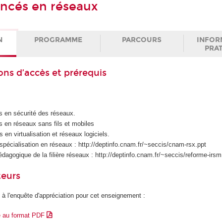
ancés en réseaux
N
PROGRAMME
PARCOURS
INFOR
PRA
ons d’accès et prérequis
s en sécurité des réseaux.
s en réseaux sans fils et mobiles
 en virtualisation et réseaux logiciels.
e spécialisation en réseaux : http://deptinfo.cnam.fr/~seccis/cnam-rsx.ppt
pédagogique de la filière réseaux : http://deptinfo.cnam.fr/~seccis/reforme-irsm
teurs
 à l'enquête d'appréciation pour cet enseignement :
e au format PDF