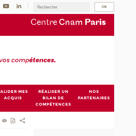
Centre
Cnam
Par
is
 vos comp
étences.
VALIDER MES
RÉALISER UN
NOS
ACQUIS
BILAN DE
PARTENAIRES
COMPÉTENCES