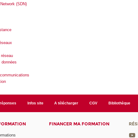
 Network (SDN)
stance
réseaux
 réseau
s données
écommunications
ion
/réponses
Infos site
A télécharger
CGV
Bibliothèque
 FORMATION
FINANCER MA FORMATION
RÉS
ormations