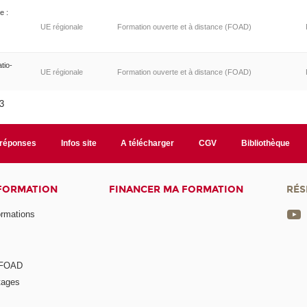
e :
UE régionale
Formation ouverte et à distance (FOAD)
tio-
UE régionale
Formation ouverte et à distance (FOAD)
13
/réponses
Infos site
A télécharger
CGV
Bibliothèque
 FORMATION
FINANCER MA FORMATION
RÉS
ormations
a FOAD
tages