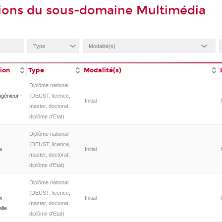
ions du sous-domaine Multimédia
tion
Type
Modalité(s)
Diplôme national
ngénieur -
(DEUST, licence,
Initial
master, doctorat,
diplôme d'Etat)
Diplôme national
s
(DEUST, licence,
ux
Initial
master, doctorat,
diplôme d'Etat)
Diplôme national
s
(DEUST, licence,
ux
Initial
master, doctorat,
lle
diplôme d'Etat)