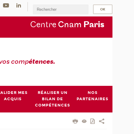
Centre
Cnam
Par
is
 vos comp
étences.
VALIDER MES
RÉALISER UN
NOS
ACQUIS
BILAN DE
PARTENAIRES
COMPÉTENCES