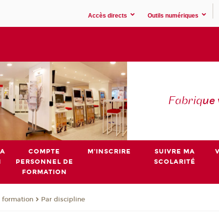
Accès directs
Outils numériques
Fabriq
ue
MA
COMPTE
M'INSCRIRE
SUIVRE MA
N
PERSONNEL DE
SCOLARITÉ
FORMATION
 formation
Par discipline