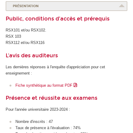
o
PRÉSENTATION
l
Public, conditions d’accès et prérequis
e
d
RSX101 et/ou RSX102.
u
RSX 103
n
RSX112 et/ou RSX116
u
m
L'avis des auditeurs
é
r
Les dernières réponses à l'enquête d'appréciation pour cet
i
enseignement :
q
u
Fiche synthétique au format PDF
e
e
Présence et réussite aux examens
t
d
Pour l'année universitaire 2023-2024 :
e
l
Nombre d'inscrits : 47
'
Taux de présence à l'évaluation : 74%
I