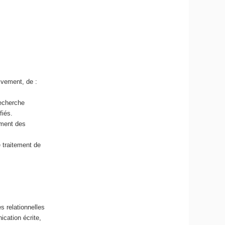
ivement, de :
recherche
fiés.
ement des
e traitement de
s relationnelles
cation écrite,