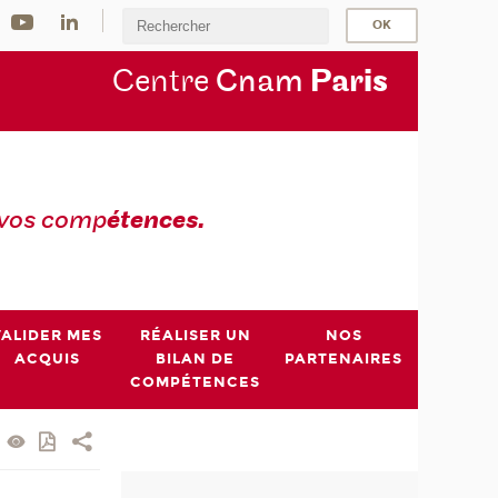
Centre
Cnam
Par
is
 vos comp
étences.
VALIDER MES
RÉALISER UN
NOS
ACQUIS
BILAN DE
PARTENAIRES
COMPÉTENCES