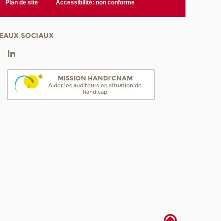
Plan de site
Accessibilité: non conforme
EAUX SOCIAUX
MISSION HANDI'CNAM
Aider les auditeurs en situation de
handicap