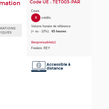
Code UE : TET003-PAR
rmation
Cours
8
crédits
Volume horaire de référence
MATIONS
(+ ou - 10%) :
65 heures
TIQUES
Responsable(s)
Frederic REY
Accessible à
distance