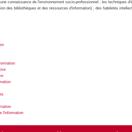
 une connaissance de l'environnement socio-professionnel ; les techniques d'
tion des bibliothèques et des ressources d'information) ; des habiletés intellec
ion
formation
tive
ve
rmation
es
rmation
 l'information