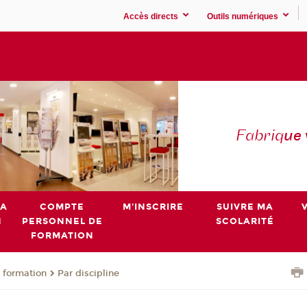
Accès directs
Outils numériques
Fabriq
ue
MA
COMPTE
M'INSCRIRE
SUIVRE MA
N
PERSONNEL DE
SCOLARITÉ
FORMATION
 formation
Par discipline