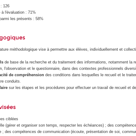
 : 126
à l'évaluation : 71%
parmi les présents : 58%
agogiques
ture méthodologique vise à permettre aux élèves, individuellement et collect
ls
de base de la recherche et du traitement des informations, notamment la 
en, l'observation et le questionnaire, dans des contextes professionnels diversi
acité de compréhension
des conditions dans lesquelles le recueil et le trait
tre conduits.
faire
sur les étapes et les procédures pour effectuer un travail de recueil et d
visées
es ciblées
lle (gérer et organiser son temps, respecter les échéances) ; des compétence
upe ; des compétences de communication (écoute, présentation de soi, communi