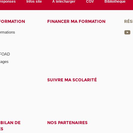
/réponses
Infos site
A télécharger
CGV
Bibliothèque
 FORMATION
FINANCER MA FORMATION
RÉS
ormations
a FOAD
tages
SUIVRE MA SCOLARITÉ
 BILAN DE
NOS PARTENAIRES
ES