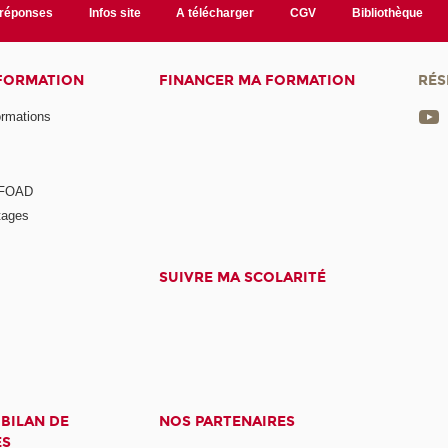
/réponses
Infos site
A télécharger
CGV
Bibliothèque
 FORMATION
FINANCER MA FORMATION
RÉS
ormations
a FOAD
tages
SUIVRE MA SCOLARITÉ
 BILAN DE
NOS PARTENAIRES
ES