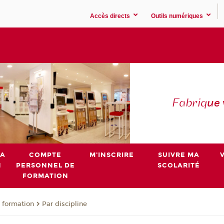
Accès directs
Outils numériques
Fabriq
ue
MA
COMPTE
M'INSCRIRE
SUIVRE MA
N
PERSONNEL DE
SCOLARITÉ
FORMATION
 formation
Par discipline