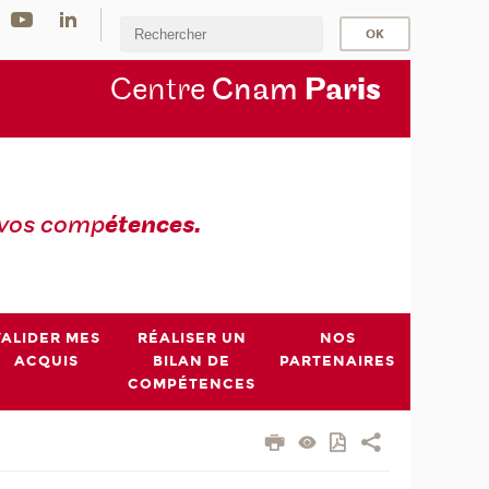
Centre
Cnam
Par
is
 vos comp
étences.
VALIDER MES
RÉALISER UN
NOS
ACQUIS
BILAN DE
PARTENAIRES
COMPÉTENCES