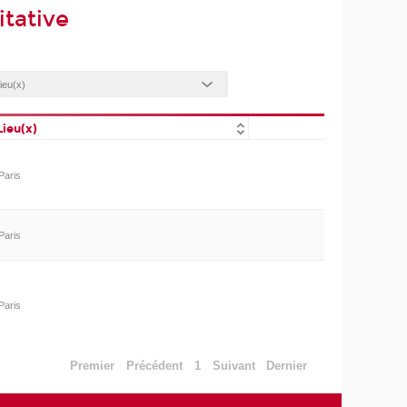
tative
Lieu(x)
Paris
Paris
Paris
Premier
Précédent
1
Suivant
Dernier