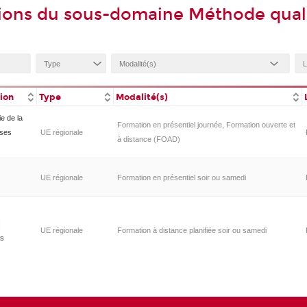
ions du sous-domaine Méthode quali
tion
Type
Modalité(s)
e de la
Formation en présentiel journée, Formation ouverte et
ases
UE régionale
à distance (FOAD)
UE régionale
Formation en présentiel soir ou samedi
:
UE régionale
Formation à distance planifiée soir ou samedi
es