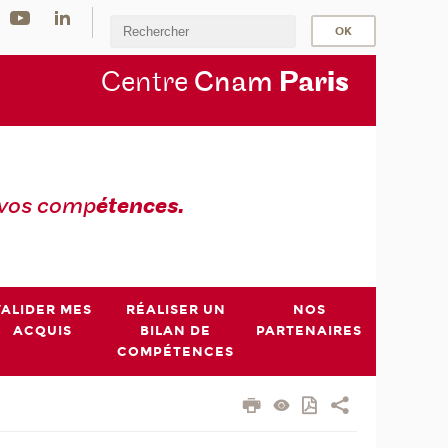
Centre
Cnam
Par
is
 vos comp
étences.
VALIDER MES
RÉALISER UN
NOS
ACQUIS
BILAN DE
PARTENAIRES
COMPÉTENCES