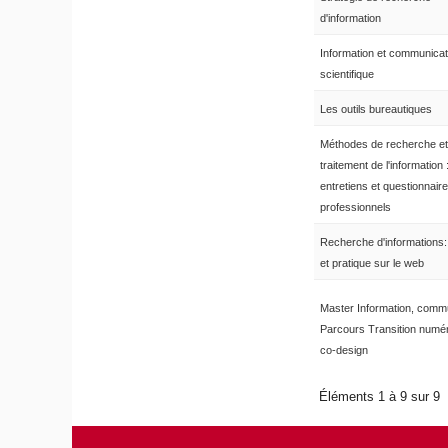
d'information
Information et communicat
scientifique
Les outils bureautiques
Méthodes de recherche et
traitement de l'information 
entretiens et questionnair
professionnels
Recherche d'informations:
et pratique sur le web
Master Information, comm
Parcours Transition numér
co-design
Éléments 1 à 9 sur 9