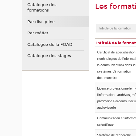
Les format
Catalogue des
formations
Par discipline
Par métier
Intitulé de la forma
Catalogue de la FOAD
Certificat de spécialisatio
Catalogue des stages
(technologies de l'informat
la communication) dans le
systèmes d'information
documentaire
Licence professionnelle m
l'information : archives, mé
patrimoine Parcours Docu
audiovisuelle
Communication et informat
scientifique
Stratégie de recherche