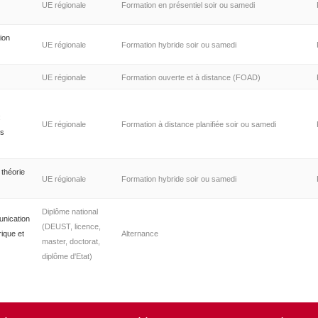
UE régionale
Formation en présentiel soir ou samedi
ion
UE régionale
Formation hybride soir ou samedi
UE régionale
Formation ouverte et à distance (FOAD)
:
UE régionale
Formation à distance planifiée soir ou samedi
es
 théorie
UE régionale
Formation hybride soir ou samedi
Diplôme national
unication
(DEUST, licence,
ique et
Alternance
master, doctorat,
diplôme d'Etat)