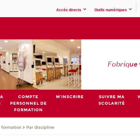
Accès directs
Outils numériques
Fabriq
ue
MA
COMPTE
M'INSCRIRE
SUIVRE MA
N
PERSONNEL DE
SCOLARITÉ
FORMATION
 formation
Par discipline