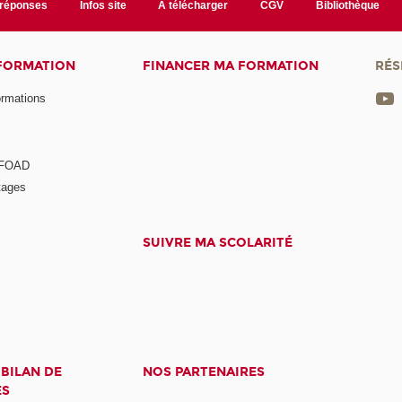
/réponses
Infos site
A télécharger
CGV
Bibliothèque
 FORMATION
FINANCER MA FORMATION
RÉS
ormations
a FOAD
tages
SUIVRE MA SCOLARITÉ
 BILAN DE
NOS PARTENAIRES
ES