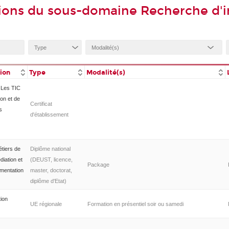
ions du sous-domaine Recherche d'
tion
Type
Modalité(s)
n Les TIC
ion et de
Certificat
s
d'établissement
étiers de
Diplôme national
diation et
(DEUST, licence,
Package
mentation
master, doctorat,
diplôme d'Etat)
ion
UE régionale
Formation en présentiel soir ou samedi