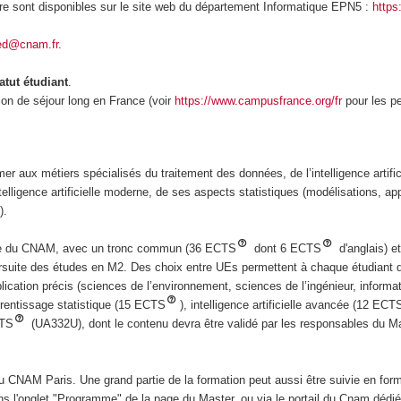
re sont disponibles sur le site web du département Informatique EPN5 :
https:
ied@cnam.fr
.
atut étudiant
.
ion de séjour long en France (voir
https://www.campusfrance.org/fr
pour les p
 aux métiers spécialisés du traitement des données, de l’intelligence artifici
lligence artificielle moderne, de ses aspects statistiques (modélisations, a
).
que du CNAM, avec un tronc commun (36 ECTS
dont 6 ECTS
d'anglais) e
suite des études en M2. Des choix entre UEs permettent à chaque étudiant qu
ication précis (sciences de l’environnement, sciences de l’ingénieur, informat
rentissage statistique (15 ECTS
), intelligence artificielle avancée (12 ECT
CTS
(UA332U), dont le contenu devra être validé par les responsables du Ma
CNAM Paris. Une grand partie de la formation peut aussi être suivie en for
s l'onglet "Programme" de la page du Master, ou via le portail du Cnam dédié