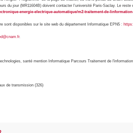
ours du jour (MR11604B) doivent contacter l’université Paris-Saclay. Le reste
lectronique-energie-electrique-automatique/m2-traitement-de-linformation
re sont disponibles sur le site web du département Informatique EPN5 :
https:
ied@cnam.fr
.
echnologies, santé mention Informatique Parcours Traitement de l'information
eaux de transmission (326)
R