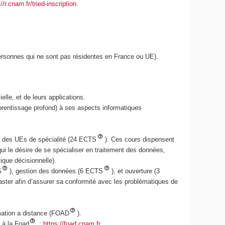
//r.cnam.fr/tried-inscription
.
ersonnes qui ne sont pas résidentes en France ou UE).
elle, et de leurs applications.
pprentissage profond) à ses aspects informatiques
t des UEs de spécialité (24 ECTS
). Ces cours dispensent
i le désire de se spécialiser en traitement des données,
ique décisionnelle).
S
), gestion des données (6 ECTS
), et ouverture (3
ster afin d’assurer sa conformité avec les problématiques de
mation a distance (FOAD
).
 à la Foad
:
https://foad.cnam.fr
.