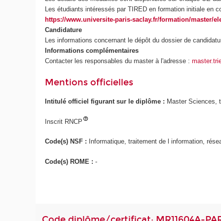
Les étudiants intéressés par TIRED en formation initiale en c
https://www.universite-paris-saclay.fr/formation/master/e
Candidature
Les informations concernant le dépôt du dossier de candidatu
Informations complémentaires
Contacter les responsables du master à l'adresse :
master.tr
Mentions officielles
Intitulé officiel figurant sur le diplôme :
Master Sciences, t
Inscrit RNCP
Code(s) NSF :
Informatique, traitement de l information, rés
Code(s) ROME :
-
Code diplôme/certificat: MR11604A-PA