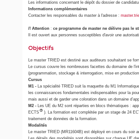
Les informations concernant le dépôt du dossier de candidatu
Informations complémentaires
Contacter les responsables du master à l'adresse :
master.tr
/! Attention
:
ce programme de master
ne délivre pas le st
Il est ouvert aux personnes susceptibles d'avoir une autorisat
Objectifs
Le master TRIED est destiné aux auditeurs souhaitant se former
Le cursus couvre les nombreuses facettes du domaine de l'inte
(programmation, stockage & interrogation, mise en production
Cursus
M1 -
La spécialité TRIED suit la maquette du M1 Informati
les connaissances fondamentales indispensables pour la pour
mais aussi et de garder une coloration dans un domaine d’appl
M2 -
Les UE du M2 sont réparties en blocs thématiques : app
ECTS
). La formation est complétée par un stage de 24 E
traitement de données de la formation.
Modalités
Le master TRIED (MR11604B) est déployé en cours du soir au 
Les détails des modalités sont disponibles sur chaque UE dan