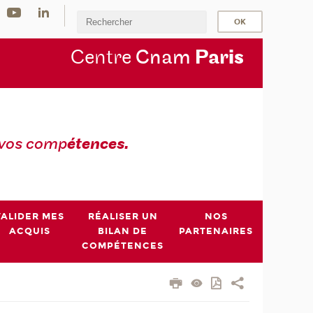
Centre
Cnam
Par
is
 vos comp
étences.
VALIDER MES
RÉALISER UN
NOS
ACQUIS
BILAN DE
PARTENAIRES
COMPÉTENCES