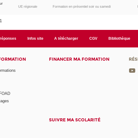
ur
UE régionale
Formation en présentiel soir ou samedi
31
/réponses
Infos site
A télécharger
CGV
Bibliothèque
 FORMATION
FINANCER MA FORMATION
RÉS
ormations
a FOAD
tages
SUIVRE MA SCOLARITÉ