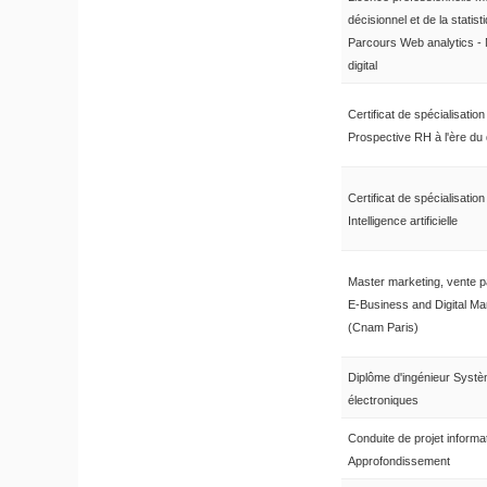
décisionnel et de la statist
Parcours Web analytics - 
digital
Certificat de spécialisation
Prospective RH à l'ère du d
Certificat de spécialisation
Intelligence artificielle
Master marketing, vente 
E-Business and Digital Ma
(Cnam Paris)
Diplôme d'ingénieur Syst
électroniques
Conduite de projet informa
Approfondissement