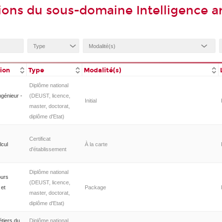
ons du sous-domaine Intelligence art
tion
Type
Modalité(s)
Diplôme national
ngénieur -
(DEUST, licence,
Initial
master, doctorat,
diplôme d'Etat)
Certificat
lcul
À la carte
d'établissement
Diplôme national
ours
(DEUST, licence,
 et
Package
master, doctorat,
diplôme d'Etat)
étiers du
Diplôme national