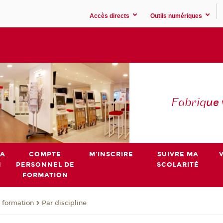
Accès directs
Outils numériques
Fabriq
ue
MA
COMPTE
M'INSCRIRE
SUIVRE MA
N
PERSONNEL DE
SCOLARITÉ
FORMATION
 formation
Par discipline