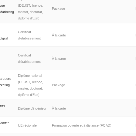
ique
(DEUST, licence,
Package
Marketing
master, doctorat,
diplôme d'Etat)
Certificat
À la carte
igital
d'établissement
Certificat
À la carte
d'établissement
Diplôme national
parcours
(DEUST, licence,
rketing
Package
master, doctorat,
diplôme d'Etat)
èmes
Diplôme d'ingénieur
À la carte
tique -
UE régionale
Formation ouverte et à distance (FOAD)