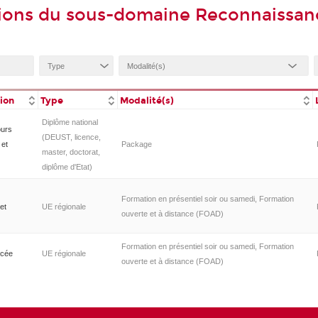
ions du sous-domaine Reconnaissan
tion
Type
Modalité(s)
Diplôme national
ours
(DEUST, licence,
 et
Package
master, doctorat,
diplôme d'Etat)
Formation en présentiel soir ou samedi, Formation
et
UE régionale
ouverte et à distance (FOAD)
Formation en présentiel soir ou samedi, Formation
ancée
UE régionale
ouverte et à distance (FOAD)