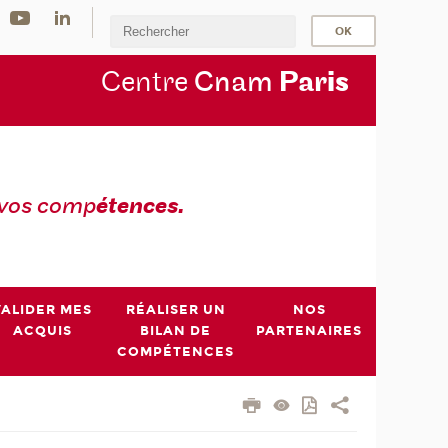
Centre
Cnam
Par
is
 vos comp
étences.
VALIDER MES
RÉALISER UN
NOS
ACQUIS
BILAN DE
PARTENAIRES
COMPÉTENCES