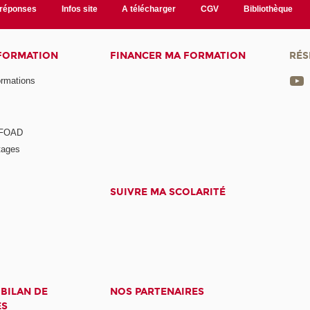
/réponses
Infos site
A télécharger
CGV
Bibliothèque
 FORMATION
FINANCER MA FORMATION
RÉS
ormations
a FOAD
tages
SUIVRE MA SCOLARITÉ
 BILAN DE
NOS PARTENAIRES
ES