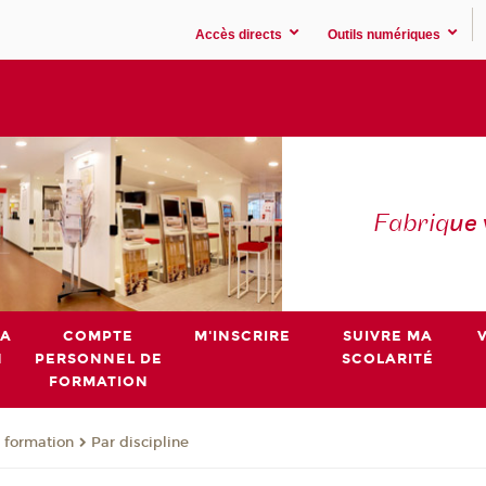
Accès directs
Outils numériques
Fabriq
ue
MA
COMPTE
M'INSCRIRE
SUIVRE MA
N
PERSONNEL DE
SCOLARITÉ
FORMATION
 formation
Par discipline