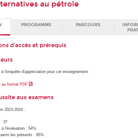
ternatives au pétrole
N
PROGRAMME
PARCOURS
INFOR
PRA
ons d’accès et prérequis
teurs
 à l'enquête d'appréciation pour cet enseignement :
e au format PDF
éussite aux examens
ire 2023-2024 :
 : 37
à l'évaluation : 54%
parmi les présents : 95%