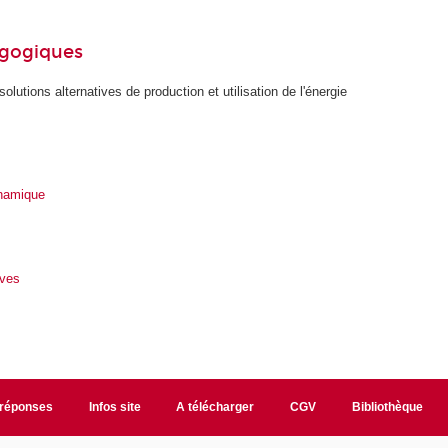
agogiques
olutions alternatives de production et utilisation de l'énergie
namique
ives
/réponses
Infos site
A télécharger
CGV
Bibliothèque