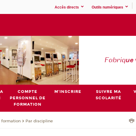
Accès directs
Outils numériques
Fabriq
ue
MA
COMPTE
M'INSCRIRE
SUIVRE MA
N
PERSONNEL DE
SCOLARITÉ
FORMATION
 formation
Par discipline