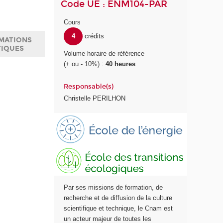
Code UE : ENM104-PAR
Cours
4
crédits
MATIONS
TIQUES
Volume horaire de référence
(+ ou - 10%) :
40 heures
Responsable(s)
Christelle PERILHON
E
E
c
c
o
o
l
l
Par ses missions de formation, de
e
e
recherche et de diffusion de la culture
E
d
scientifique et technique, le Cnam est
n
e
un acteur majeur de toutes les