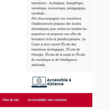
e
s
transitions : écologique, énergétique,
r
t
numérique, économique, pédagogique,
g
r
sociétale...
i
a
Afin d'accompagner ces transitions,
e
n
l'établissement propose des écoles
s
thématiques pour mettre en lumière les
i
expertises et proposer une offre de
t
formation riche et pluridisciplinaire. Le
i
Cnam a ainsi ouvert l'École des
o
transitions écologiques, l'École de
n
l'énergie, l'École de la santé et l'École
s
du numérique et de l'intelligence
é
artificielle.
c
o
l
Accessible à
o
distance
g
i
q
Plan de site
Accessibilité: non conforme
u
e