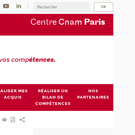
Centre
Cnam
Par
is
 vos comp
étences.
VALIDER MES
RÉALISER UN
NOS
ACQUIS
BILAN DE
PARTENAIRES
COMPÉTENCES