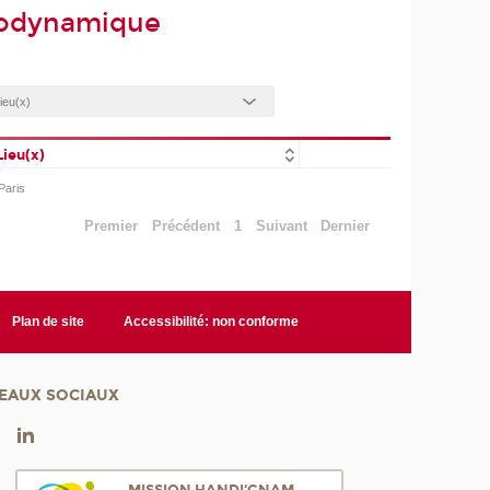
modynamique
Lieu(x)
Paris
Premier
Précédent
1
Suivant
Dernier
Plan de site
Accessibilité: non conforme
EAUX SOCIAUX
MISSION HANDI'CNAM