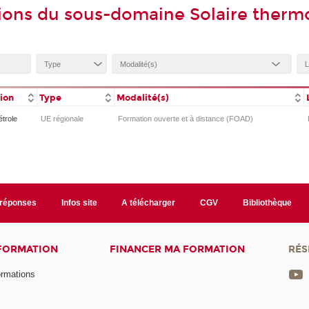
tions du sous-domaine Solaire ther
tion
Type
Modalité(s)
étrole
UE régionale
Formation ouverte et à distance (FOAD)
/réponses
Infos site
A télécharger
CGV
Bibliothèque
 FORMATION
FINANCER MA FORMATION
RÉS
ormations