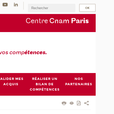
Centre
Cnam
Par
is
 vos comp
étences.
VALIDER MES
RÉALISER UN
NOS
ACQUIS
BILAN DE
PARTENAIRES
COMPÉTENCES