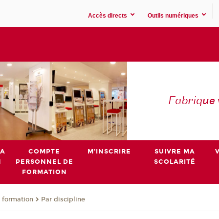
Accès directs
Outils numériques
Fabriq
ue
MA
COMPTE
M'INSCRIRE
SUIVRE MA
N
PERSONNEL DE
SCOLARITÉ
FORMATION
 formation
Par discipline