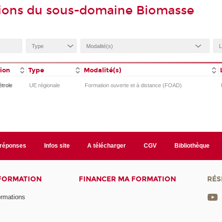
tions du sous-domaine Biomasse
tion
Type
Modalité(s)
étrole
UE régionale
Formation ouverte et à distance (FOAD)
/réponses
Infos site
A télécharger
CGV
Bibliothèque
 FORMATION
FINANCER MA FORMATION
RÉS
ormations