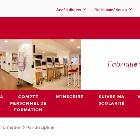
Accès directs
Outils numériques
Fabriq
ue
MA
COMPTE
M'INSCRIRE
SUIVRE MA
N
PERSONNEL DE
SCOLARITÉ
FORMATION
 formation
Par discipline