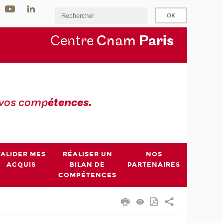
Centre
Cnam
Par
is
 vos comp
étences.
VALIDER MES
RÉALISER UN
NOS
ACQUIS
BILAN DE
PARTENAIRES
COMPÉTENCES