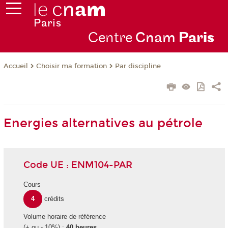
Centre
Cnam
Par
is
Choisir ma formation
Par discipline
Accueil
Energies alternatives au pétrole
Code UE : ENM104-PAR
Cours
4
crédits
Volume horaire de référence
(+ ou - 10%) :
40 heures