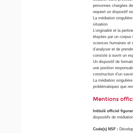
personnes chargées de l
requiert un dispositif 
La médiation singulière
situation.
L’originalité et la pert
étayées par un corpus 
sciences humaines et du
d’analyser et de prendr
consiste à ouvrir un es
Un dispositif de format
une position responsabl
construction d’un savoi
La médiation singulière
problématiques que renc
Mentions offici
Intitulé officiel figur
dispositifs de médiation
Code(s) NSF :
Dévelop