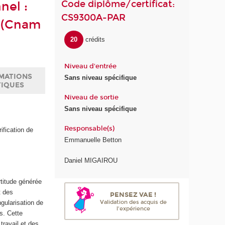
Code diplôme/certificat:
nel :
CS9300A-PAR
e (Cnam
20
crédits
Niveau d'entrée
MATIONS
Sans niveau spécifique
TIQUES
Niveau de sortie
Sans niveau spécifique
Responsable(s)
ification de
Emmanuelle Betton
Daniel MIGAIROU
rtitude générée
t des
PENSEZ VAE !
ngularisation de
Validation des acquis de
l'expérience
ts. Cette
travail et des