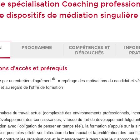
de spécialisation Coaching profession
e dispositifs de médiation singulièr
N
PROGRAMME
COMPÉTENCES ET
INFOR
DÉBOUCHÉS
PRA
ons d’accès et prérequis
 par un entretien d’agrément
= repérage des motivations du candidat et vér
et au regard de l’offre de formation
nalyse du travail actuel (complexité des environnements professionnels, ince
 développement des connaissances, vitesse du fait du développement fulguran
tion avec l’obligation de penser en temps réel), la formation s’appuie sur la si
 ses possibles effets sur l’altération du lien social et la prolifération des confli
t contraint les organisations et le management à renouveler leur approche du 