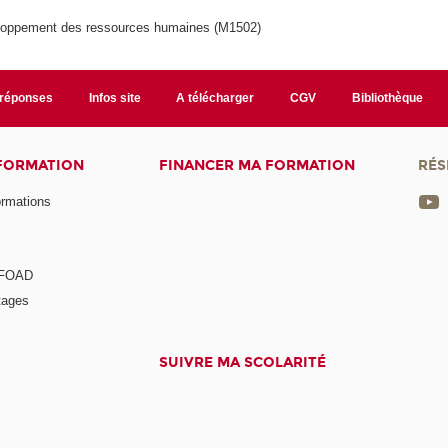
oppement des ressources humaines (M1502)
/réponses
Infos site
A télécharger
CGV
Bibliothèque
 FORMATION
FINANCER MA FORMATION
RÉS
ormations
a FOAD
tages
SUIVRE MA SCOLARITÉ