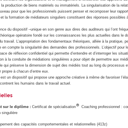
a production de biens matériels ou immatériels. La singularisation de la relati
nouveau pour que les professionnels puissent penser et recomposer leur rapport
 et la formation de médiateurs singuliers constituent des réponses possibles 
inence du dispositif –unique en son genre aux dires des auditeurs qui l’ont fréq
théorique opératoire fondé sur les connaissances les plus actuelles dans le 
 travail. L’appropriation des fondamentaux théoriques, alliée à la pratique, p
e en compte la singularité des demandes des professionnels. L’objectif pour 
pace de réflexion confidentiel qui permette d’entendre et d’interroger les situa
ion à la conduite de médiations singulières a pour objet de permettre aux médi
e qui préserve la dimension de sujet des médiés tout au long du processus et 
r propre à chacun d’entre eux.
 est un dispositif qui propose une approche créative à même de favoriser l’él
ontrent les humains dans le travail actuel.
elles
ant sur le diplôme :
Certificat de spécialisation
Coaching professionnel : co
 singulière
pement des capacités comportementales et relationnelles (413z)