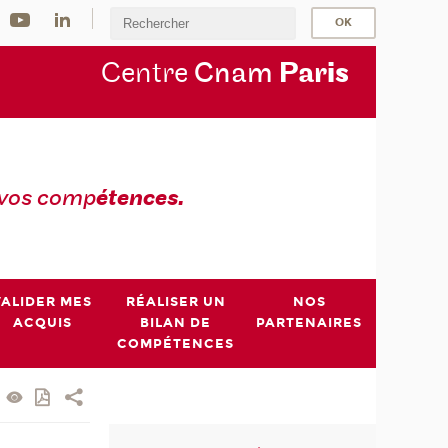
Centre
Cnam
Par
is
 vos comp
étences.
VALIDER MES
RÉALISER UN
NOS
ACQUIS
BILAN DE
PARTENAIRES
COMPÉTENCES