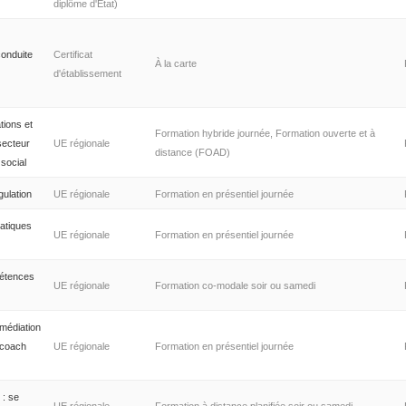
diplôme d'Etat)
conduite
Certificat
À la carte
d'établissement
ions et
Formation hybride journée, Formation ouverte et à
secteur
UE régionale
distance (FOAD)
 social
gulation
UE régionale
Formation en présentiel journée
atiques
UE régionale
Formation en présentiel journée
étences
UE régionale
Formation co-modale soir ou samedi
 médiation
e coach
UE régionale
Formation en présentiel journée
 : se