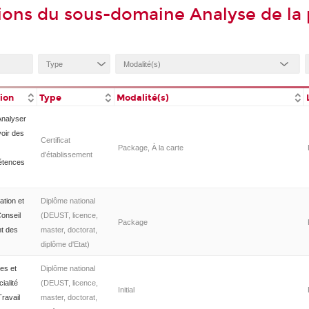
ions du sous-domaine Analyse de la 
tion
Type
Modalité(s)
Analyser
voir des
Certificat
Package, À la carte
d'établissement
étences
ation et
Diplôme national
Conseil
(DEUST, licence,
Package
nt des
master, doctorat,
diplôme d'Etat)
es et
Diplôme national
ialité
(DEUST, licence,
Initial
Travail
master, doctorat,