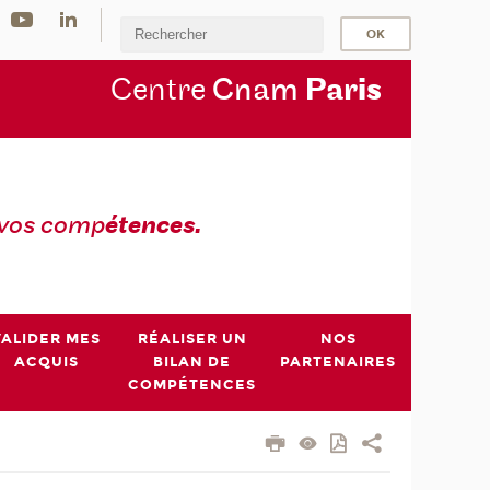
Centre
Cnam
Par
is
 vos comp
étences.
VALIDER MES
RÉALISER UN
NOS
ACQUIS
BILAN DE
PARTENAIRES
COMPÉTENCES