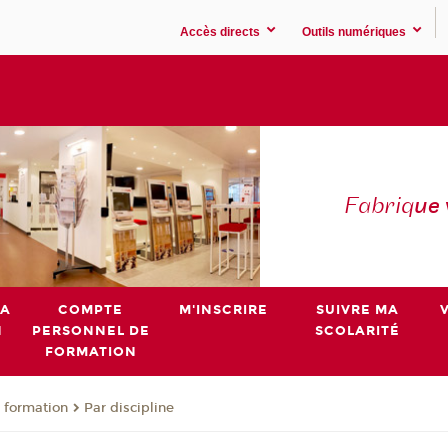
Accès directs
Outils numériques
Fabriq
ue
MA
COMPTE
M'INSCRIRE
SUIVRE MA
N
PERSONNEL DE
SCOLARITÉ
FORMATION
 formation
Par discipline