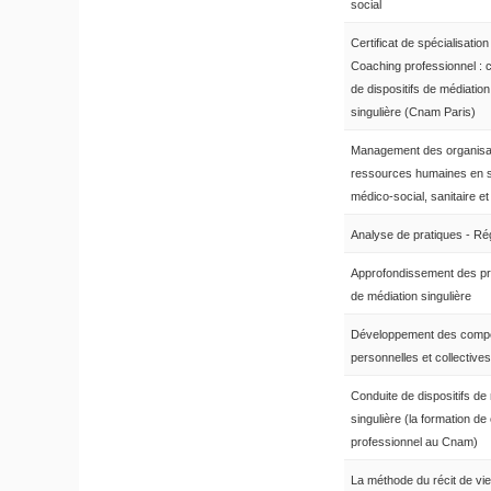
social
Certificat de spécialisation
Coaching professionnel : 
de dispositifs de médiation
singulière (Cnam Paris)
Management des organisat
ressources humaines en 
médico-social, sanitaire et
Analyse de pratiques - Ré
Approfondissement des pr
de médiation singulière
Développement des comp
personnelles et collectives
Conduite de dispositifs de
singulière (la formation d
professionnel au Cnam)
La méthode du récit de vie