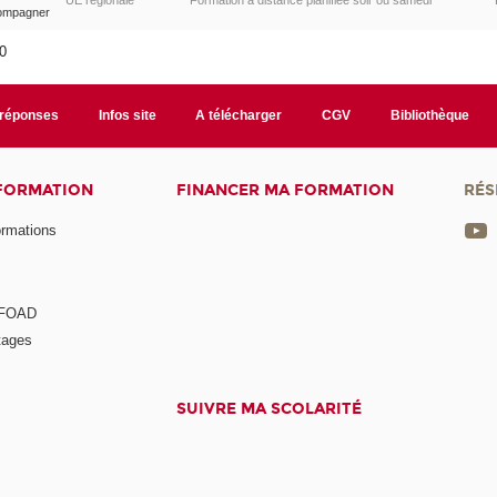
UE régionale
Formation à distance planifiée soir ou samedi
compagner
10
/réponses
Infos site
A télécharger
CGV
Bibliothèque
 FORMATION
FINANCER MA FORMATION
RÉS
ormations
a FOAD
tages
SUIVRE MA SCOLARITÉ