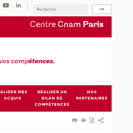
Centre
Cnam
Par
is
 vos comp
étences.
VALIDER MES
RÉALISER UN
NOS
ACQUIS
BILAN DE
PARTENAIRES
COMPÉTENCES