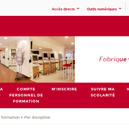
Accès directs
Outils numériques
Fabriq
ue
MA
COMPTE
M'INSCRIRE
SUIVRE MA
N
PERSONNEL DE
SCOLARITÉ
FORMATION
 formation
Par discipline