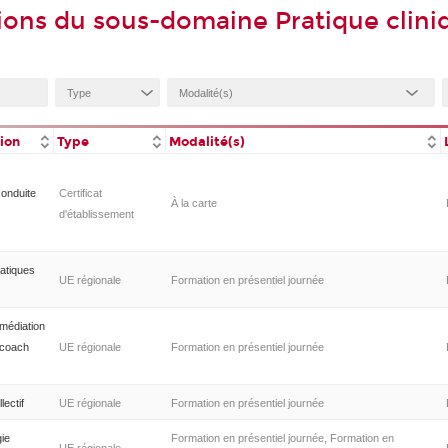
ions du sous-domaine Pratique clini
tion
Type
Modalité(s)
conduite
Certificat
À la carte
d'établissement
atiques
UE régionale
Formation en présentiel journée
 médiation
e coach
UE régionale
Formation en présentiel journée
lectif
UE régionale
Formation en présentiel journée
gie
Formation en présentiel journée, Formation en