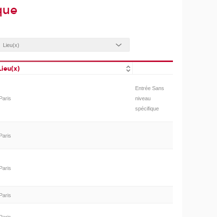
que
Lieu(x)
Entrée Sans
Paris
niveau
spécifique
Paris
Paris
Paris