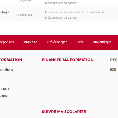
UE régionale
présentiel soir ou samedi
clinique
Formation en présentiel journée, Formation en
UE régionale
présentiel soir ou samedi
/réponses
Infos site
A télécharger
CGV
Bibliothèque
 FORMATION
FINANCER MA FORMATION
RÉS
ormations
a FOAD
tages
SUIVRE MA SCOLARITÉ