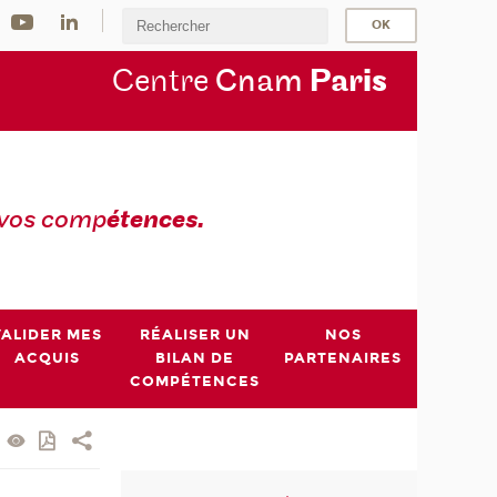
Centre
Cnam
Par
is
 vos comp
étences.
VALIDER MES
RÉALISER UN
NOS
ACQUIS
BILAN DE
PARTENAIRES
COMPÉTENCES