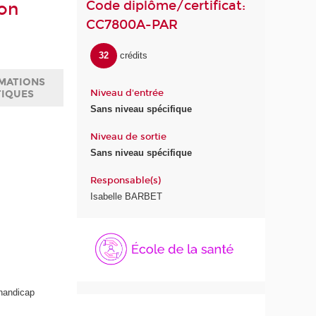
Code diplôme/certificat:
ion
CC7800A-PAR
32
crédits
MATIONS
Niveau d'entrée
TIQUES
Sans niveau spécifique
Niveau de sortie
Sans niveau spécifique
Responsable(s)
Isabelle BARBET
É
c
o
l
e
 handicap
d
e