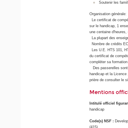
Soutenir les famil
Organisation générale:
Le certificat de comp
sur le handicap, 1 ens
une centaine d'heures, e
La plupart des enseign
Nombre de crédits E
Les U.E. HTS 101, HTS
du certificat de compé
compléter sa formation
Des passerelles sont 
handicap et la Licence 
prière de consulter le s
Mentions offici
Intitulé officiel figur
handicap
Code(s) NSF :
Develop
(415)