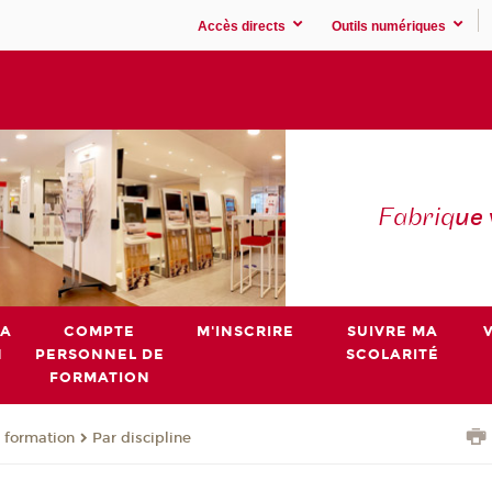
Accès directs
Outils numériques
Fabriq
ue
MA
COMPTE
M'INSCRIRE
SUIVRE MA
N
PERSONNEL DE
SCOLARITÉ
FORMATION
 formation
Par discipline