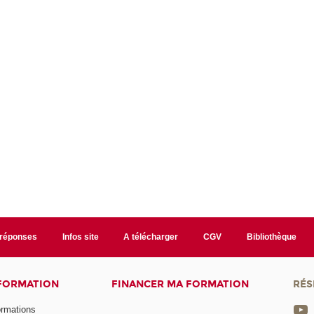
/réponses
Infos site
A télécharger
CGV
Bibliothèque
 FORMATION
FINANCER MA FORMATION
RÉS
ormations