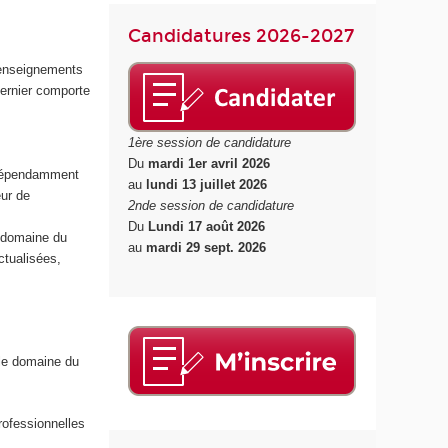
l
Candidatures 2026-2027
a
S
 enseignements
a
dernier comporte
n
t
1ère session de candidature
é
Du
mardi 1er avril 2026
ndépendamment
au
lundi 13 juillet 2026
eur de
2nde session de candidature
Du
Lundi 17 août 2026
e domaine du
au
mardi 29 sept. 2026
ctualisées,
 le domaine du
rofessionnelles