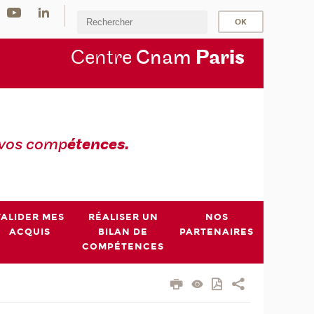
Centre
Cnam
Par
is
 vos comp
étences.
VALIDER MES
RÉALISER UN
NOS
ACQUIS
BILAN DE
PARTENAIRES
COMPÉTENCES