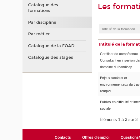
Les format
Catalogue des
formations
Par discipline
Par métier
Intitulé de la forma
Catalogue de la FOAD
Certificat de compétence
Catalogue des stages
Consultant en insertion da
domaine du handicap
Enjeux sociaux et
environnementaux du trava
l'emploi
Publics en difficulté et inte
sociale
Éléments 1 à 3 sur 3
Contacts
Offres d'emploi
Questions