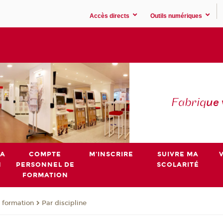
Accès directs
Outils numériques
Fabriq
ue
MA
COMPTE
M'INSCRIRE
SUIVRE MA
N
PERSONNEL DE
SCOLARITÉ
FORMATION
 formation
Par discipline