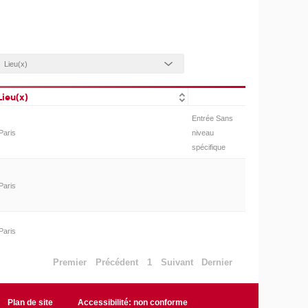
Lieu(x)
Entrée Sans
Paris
niveau
spécifique
Paris
Paris
Premier
Précédent
1
Suivant
Dernier
Plan de site
Accessibilité: non conforme