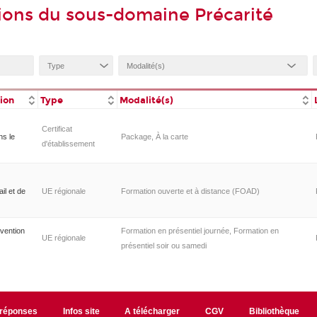
ions du sous-domaine Précarité
tion
Type
Modalité(s)
Certificat
ns le
Package, À la carte
d'établissement
il et de
UE régionale
Formation ouverte et à distance (FOAD)
rvention
Formation en présentiel journée, Formation en
UE régionale
présentiel soir ou samedi
/réponses
Infos site
A télécharger
CGV
Bibliothèque