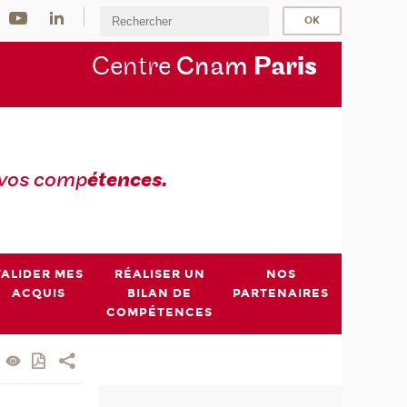
Centre
Cnam
Par
is
 vos comp
étences.
VALIDER MES
RÉALISER UN
NOS
ACQUIS
BILAN DE
PARTENAIRES
COMPÉTENCES