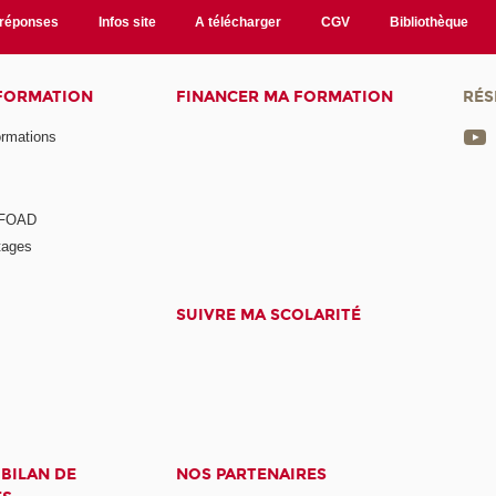
/réponses
Infos site
A télécharger
CGV
Bibliothèque
 FORMATION
FINANCER MA FORMATION
RÉS
ormations
a FOAD
tages
SUIVRE MA SCOLARITÉ
 BILAN DE
NOS PARTENAIRES