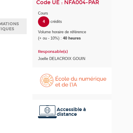
Code UE : NFA004-PAR
Cours
4
crédits
MATIONS
TIQUES
Volume horaire de référence
(+ ou - 10%) :
40 heures
Responsable(s)
Joelle DELACROIX GOUIN
É
c
o
l
e
d
u
Accessible à
distance
n
u
m
é