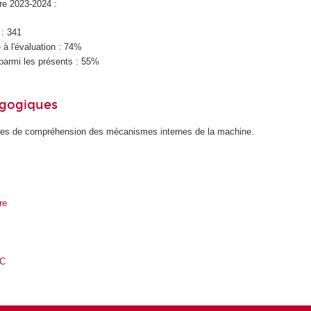
ire 2023-2024 :
 : 341
à l'évaluation : 74%
parmi les présents : 55%
agogiques
ides de compréhension des mécanismes internes de la machine.
re
PC