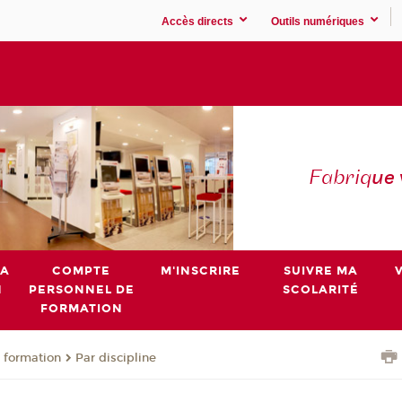
Accès directs
Outils numériques
Fabriq
ue
MA
COMPTE
M'INSCRIRE
SUIVRE MA
N
PERSONNEL DE
SCOLARITÉ
FORMATION
 formation
Par discipline