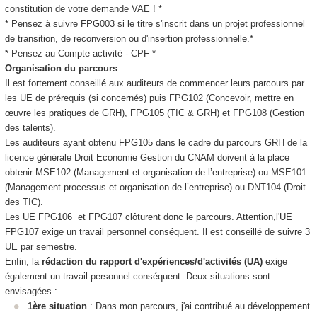
constitution de votre demande VAE
! *
* Pensez à suivre FPG003 si le titre s'inscrit dans un projet professionnel
de transition, de reconversion ou d'insertion professionnelle.*
* Pensez au Compte activité - CPF
*
Organisation du parcours
:
Il est fortement conseillé aux auditeurs de commencer leurs parcours par
les UE de prérequis (si concernés) puis FPG102 (Concevoir, mettre en
œuvre les pratiques de GRH), FPG105 (TIC & GRH) et FPG108 (Gestion
des talents).
Les auditeurs ayant obtenu FPG105 dans le cadre du parcours GRH de la
licence générale Droit Economie Gestion du CNAM doivent à la place
obtenir MSE102 (Management et organisation de l’entreprise) ou MSE101
(Management processus et organisation de l’entreprise) ou DNT104 (Droit
des TIC).
Les UE FPG106 et FPG107 clôturent donc le parcours. Attention,l'UE
FPG107 exige un travail personnel conséquent. Il est conseillé de suivre 3
UE par semestre.
Enfin, la
rédaction du rapport d'expériences/d'activités (UA
)
exige
également un travail personnel conséquent. Deux situations sont
envisagées :
1ère situation
: Dans mon parcours, j'ai contribué au développement