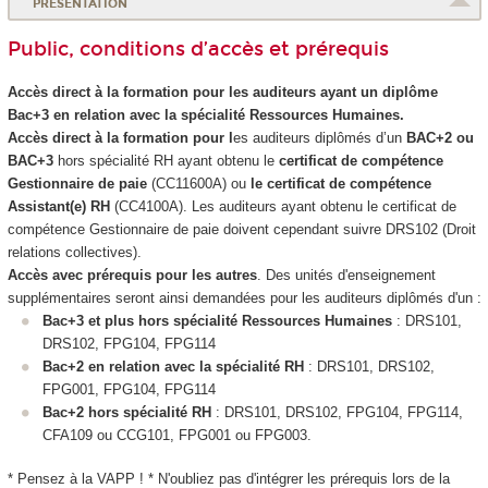
PRÉSENTATION
Public, conditions d’accès et prérequis
Accès direct à la formation pour les auditeurs ayant un diplôme
Bac+3 en relation avec la spécialité Ressources Humaines.
Accès direct à la formation pour l
es auditeurs diplômés d’un
BAC+2 ou
BAC+3
hors spécialité RH ayant obtenu le
certificat de compétence
Gestionnaire de paie
(CC11600A) ou
le certificat de compétence
Assistant(e) RH
(CC4100A). Les auditeurs ayant obtenu le certificat de
compétence
Gestionnaire de paie doivent cependant suivre DRS102 (Droit
relations collectives).
Accès avec prérequis pour les autres
. Des unités d'enseignement
supplémentaires seront ainsi demandées pour les auditeurs diplômés d'un :
Bac+3 et plus hors spécialité Ressources Humaines
: DRS101,
DRS102, FPG104, FPG114
Bac+2 en relation avec la spécialité RH
: DRS101, DRS102,
FPG001, FPG104, FPG114
Bac+2 hors spécialité RH
: DRS101, DRS102, FPG104, FPG114,
CFA109 ou CCG101, FPG001 ou FPG003.
* Pensez à la VAPP
! * N'oubliez pas d'intégrer les prérequis lors de la