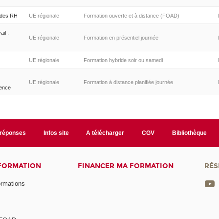
 des RH
UE régionale
Formation ouverte et à distance (FOAD)
ail :
UE régionale
Formation en présentiel journée
UE régionale
Formation hybride soir ou samedi
UE régionale
Formation à distance planifiée journée
ience
/réponses
Infos site
A télécharger
CGV
Bibliothèque
 FORMATION
FINANCER MA FORMATION
RÉS
ormations