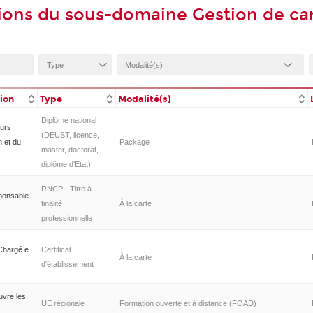
ions du sous-domaine Gestion de car
tion
Type
Modalité(s)
Diplôme national
urs
(DEUST, licence,
n et du
Package
master, doctorat,
diplôme d'Etat)
RNCP - Titre à
ponsable
finalité
À la carte
professionnelle
 Chargé.e
Certificat
À la carte
d'établissement
uvre les
UE régionale
Formation ouverte et à distance (FOAD)