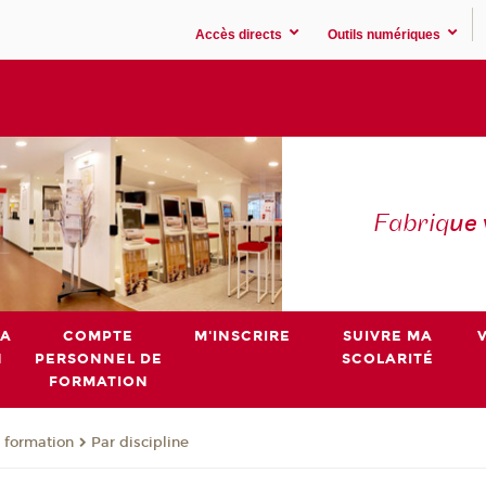
Accès directs
Outils numériques
Fabriq
ue
MA
COMPTE
M'INSCRIRE
SUIVRE MA
N
PERSONNEL DE
SCOLARITÉ
FORMATION
 formation
Par discipline