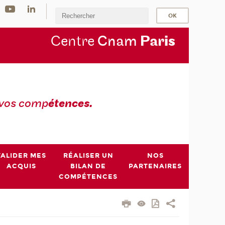
Centre
Cnam
Par
is
 vos comp
étences.
VALIDER MES
RÉALISER UN
NOS
ACQUIS
BILAN DE
PARTENAIRES
COMPÉTENCES