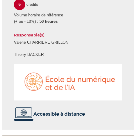
6
crédits
Volume horaire de référence
(+ ou - 10%) :
50 heures
Responsable(s)
Valerie CHARRIERE GRILLON
Thierry BACKER
École
du
numéri
et
de
l'IA
Accessible à distance