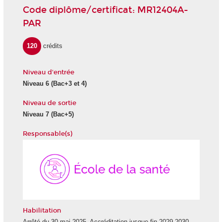
Code diplôme/certificat: MR12404A-
PAR
120
crédits
Niveau d'entrée
Niveau 6
(Bac+3 et 4)
Niveau de sortie
Niveau 7
(Bac+5)
Responsable(s)
École
de
la
Santé
Habilitation
Arrêté du 30 mai 2025. Accréditation jusque fin 2029-2030.