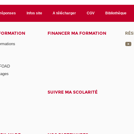
/réponses
Infos site
A télécharger
CGV
Bibliothèque
 FORMATION
FINANCER MA FORMATION
RÉS
ormations
a FOAD
tages
SUIVRE MA SCOLARITÉ