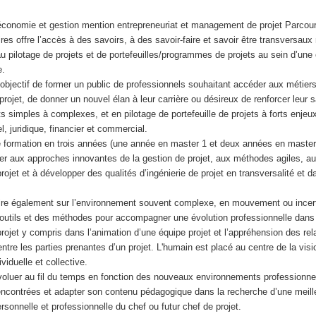
 économie et gestion mention entrepreneuriat et management de projet Parc
aires offre l’accès à des savoirs, à des savoir-faire et savoir être transversau
au pilotage de projets et de portefeuilles/programmes de projets au sein d’une 
e.
objectif de former un public de professionnels souhaitant accéder aux métiers
projet, de donner un nouvel élan à leur carrière ou désireux de renforcer leur s
s simples à complexes, et en pilotage de portefeuille de projets à forts enjeux
el, juridique, financier et commercial.
e formation en trois années (une année en master 1 et deux années en master
r aux approches innovantes de la gestion de projet, aux méthodes agiles, au
jet et à développer des qualités d’ingénierie de projet en transversalité et 
ire également sur l’environnement souvent complexe, en mouvement ou incerta
outils et des méthodes pour accompagner une évolution professionnelle dans 
jet y compris dans l’animation d’une équipe projet et l’appréhension des rela
ntre les parties prenantes d’un projet. L'humain est placé au centre de la visi
viduelle et collective.
oluer au fil du temps en fonction des nouveaux environnements professionne
encontrées et adapter son contenu pédagogique dans la recherche d’une meill
ersonnelle et professionnelle du chef ou futur chef de projet.