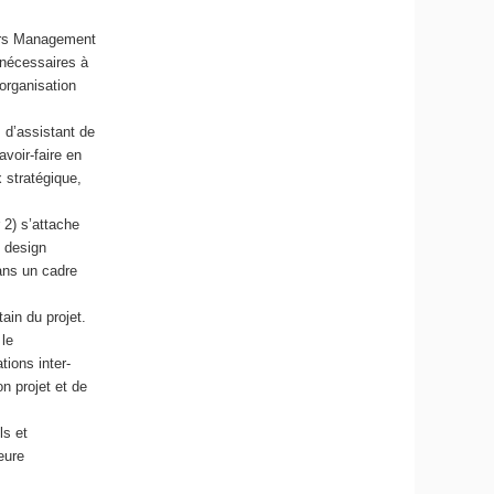
ours Management
x nécessaires à
organisation
 d’assistant de
avoir-faire en
 stratégique,
 2) s’attache
 design
dans un cadre
in du projet.
le
tions inter-
on projet et de
ls et
eure