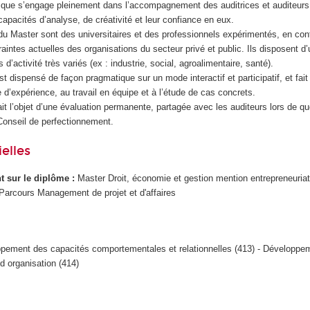
ique s’engage pleinement dans l’accompagnement des auditrices et auditeurs
capacités d’analyse, de créativité et leur confiance en eux.
u Master sont des universitaires et des professionnels expérimentés, en con
traintes actuelles des organisations du secteur privé et public. Ils disposent 
d’activité très variés (ex : industrie, social, agroalimentaire, santé).
t dispensé de façon pragmatique sur un mode interactif et participatif, et fait
e d’expérience, au travail en équipe et à l’étude de cas concrets.
it l’objet d’une évaluation permanente, partagée avec les auditeurs lors de qu
onseil de perfectionnement.
elles
ant sur le diplôme :
Master Droit, économie et gestion mention entrepreneuriat
arcours Management de projet et d'affaires
pement des capacités comportementales et relationnelles (413) - Développe
 d organisation (414)