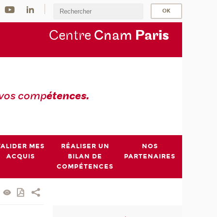
Centre
Cnam
Par
is
 vos comp
étences.
VALIDER MES
RÉALISER UN
NOS
ACQUIS
BILAN DE
PARTENAIRES
COMPÉTENCES