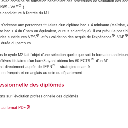
en avec domaine de formation bénéficiant des procédures de validation des ac
 1985 - VAE
).
e candidature à l'entrée du M1.
s'adresse aux personnes titulaires d'un diplôme bac + 4 minimum (Maîtrise, 
me bac + 4 du Cnam ou équivalent, cursus scientifique). Il est prévu la possibi
tudes supérieures VES
et/ou validation des acquis de l'expérience
VAE
 durée du parcours.
ns le cycle M2 fait l'objet d'une sélection quelle que soit la formation antérieure 
élèves titulaires d'un bac+3 ayant obtenu les 60 ECTS
d'un M1.
fait directement auprès de l'EPN
: strategies.cnam.fr
 en français et en anglais au sein du département
essionnelle des diplômés
ons sur l’évolution professionnelle des diplômés :
e au format PDF