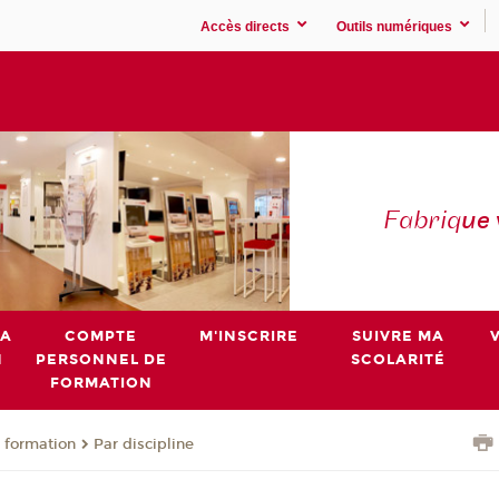
Accès directs
Outils numériques
Fabriq
ue
MA
COMPTE
M'INSCRIRE
SUIVRE MA
N
PERSONNEL DE
SCOLARITÉ
FORMATION
 formation
Par discipline