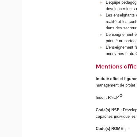
L’équipe pédagog
développer leurs 
Les enseignants d
réalité et les con
dans des secteurs 
L’enseignement es
priorité au partag
L'enseignement fa
anonymes et du C
Mentions offici
Intitulé officiel figur
management de projet P
Inscrit RNCP
Code(s) NSF :
Dévelop
capacités individuelles
Code(s) ROME :
-