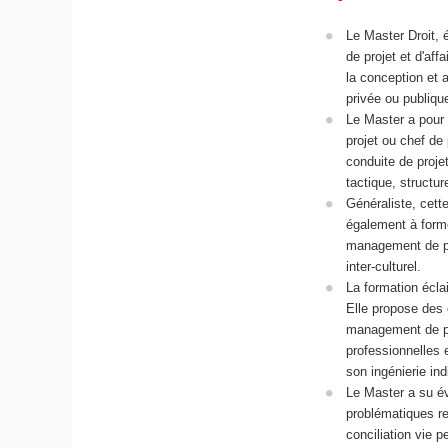
Le Master Droit,
de projet et d'aff
la conception et 
privée ou publiqu
Le Master a pour 
projet ou chef de 
conduite de projet
tactique, structur
Généraliste, cett
également à forme
management de pro
inter-culturel.
La formation écla
Elle propose des 
management de pro
professionnelles e
son ingénierie indi
Le Master a su év
problématiques r
conciliation vie p