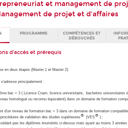
repreneuriat et management de proj
anagement de projet et d'affaires
N
PROGRAMME
COMPÉTENCES ET
INFOR
DÉBOUCHÉS
PRA
ons d’accès et prérequis
e en deux étapes (Master 1 et Master 2).
s'adresse principalement :
iplôme bac + 3 ( Licence Cnam, licence universitaire, bachelors universitaires 
veau homologué ou reconnu équivalent) dans un domaine de formation compat
iant d'un niveau de formation bac + 3 dans un domaine de formation compatibl
 procédures de validation des études supérieures
(VES
) ;
ssédant pas les diplômes énumérés ci-dessus mais ayant au moins 3 années 