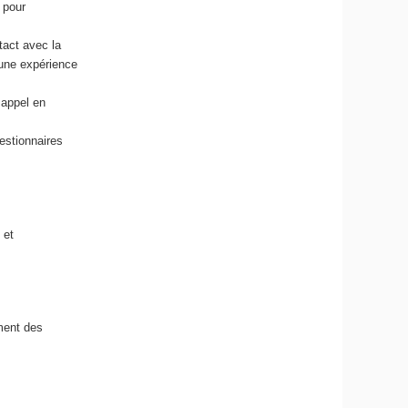
 pour
tact avec la
d’une expérience
 appel en
estionnaires
 et
ment des