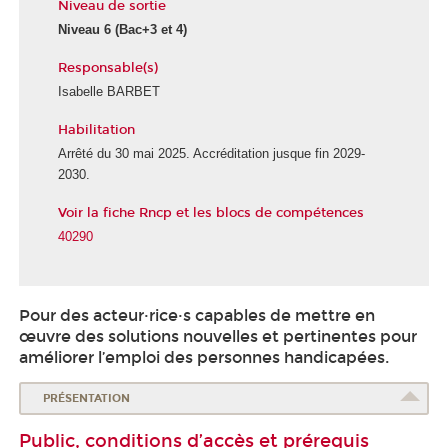
Niveau de sortie
Niveau 6
(Bac+3 et 4)
Responsable(s)
Isabelle BARBET
Habilitation
É
c
Arrêté du 30 mai 2025. Accréditation jusque fin 2029-
o
2030.
l
Voir la fiche Rncp et les blocs de compétences
e
d
40290
e
l
a
Pour des acteur·rice·s capables de mettre en
S
œuvre des solutions nouvelles et pertinentes pour
a
améliorer l’emploi des personnes handicapées.
n
t
PRÉSENTATION
é
Public, conditions d’accès et prérequis