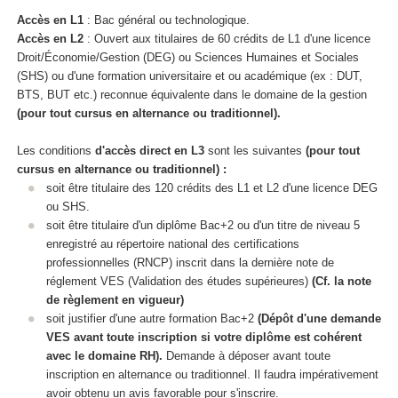
Accès en L1
: Bac général ou technologique.
Accès en L2
: Ouvert aux titulaires de 60 crédits de L1 d'une licence
Droit/Économie/Gestion (DEG) ou Sciences Humaines et Sociales
(SHS) ou d'une formation universitaire et ou académique (ex : DUT,
BTS, BUT etc.) reconnue équivalente dans le domaine de la gestion
(pour tout cursus en alternance
ou traditionnel).
Les conditions
d'accès direct en L3
sont les suivantes
(pour tout
cursus en alternance
ou traditionnel) :
soit être titulaire des 120 crédits des L1 et L2 d'une licence DEG
ou SHS.
soit être titulaire d'un diplôme Bac+2 ou d'un titre de niveau 5
enregistré au répertoire national des certifications
professionnelles (RNCP
) inscrit dans la dernière note de
réglement VES
(Validation des études supérieures
)
(Cf. la note
de règlement en vigueur)
soit justifier d'une autre formation Bac+2
(Dépôt d'une demande
VES
avant toute inscription si votre diplôme est cohérent
avec le domaine RH).
Demande à déposer avant toute
inscription en alternance
ou traditionnel. Il faudra impérativement
avoir obtenu un avis favorable pour s'inscrire.