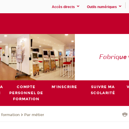
Accès directs
Outils numériques
Fabriq
ue
MA
COMPTE
M'INSCRIRE
SUIVRE MA
N
PERSONNEL DE
SCOLARITÉ
FORMATION
 formation
Par métier