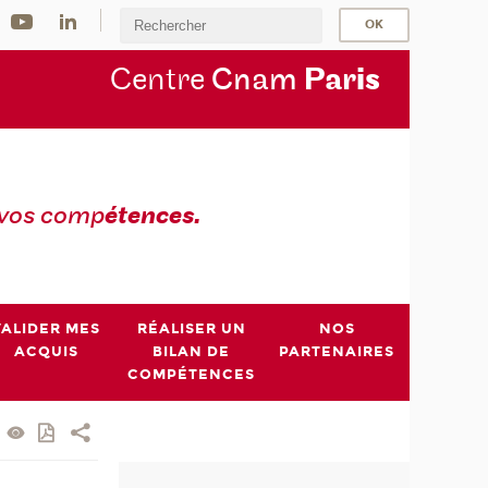
Centre
Cnam
Par
is
 vos comp
étences.
VALIDER MES
RÉALISER UN
NOS
ACQUIS
BILAN DE
PARTENAIRES
COMPÉTENCES