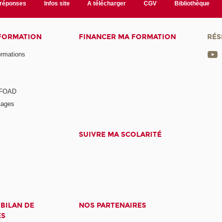
/réponses
Infos site
A télécharger
CGV
Bibliothèque
 FORMATION
FINANCER MA FORMATION
RÉS
ormations
a FOAD
tages
SUIVRE MA SCOLARITÉ
 BILAN DE
NOS PARTENAIRES
ES