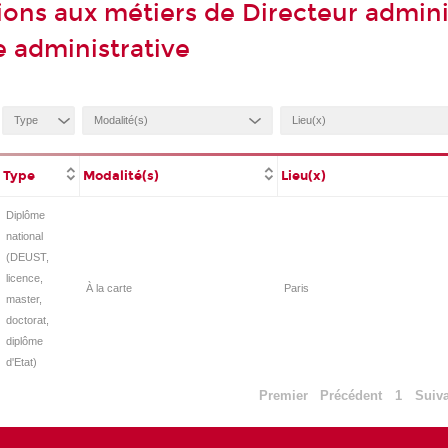
ions aux métiers de Directeur adminis
e administrative
Type
Modalité(s)
Lieu(x)
Diplôme
national
(DEUST,
licence,
À la carte
Paris
master,
doctorat,
diplôme
d'Etat)
Premier
Précédent
1
Suiv