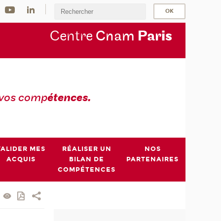
Centre
Cnam
Par
is
 vos comp
étences.
VALIDER MES
RÉALISER UN
NOS
ACQUIS
BILAN DE
PARTENAIRES
COMPÉTENCES