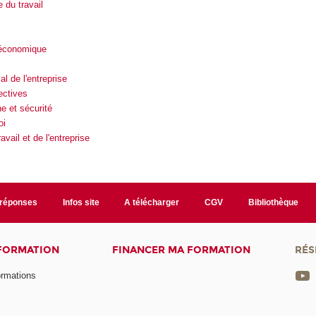
e du travail
 économique
 de l'entreprise
ectives
e et sécurité
oi
avail et de l'entreprise
/réponses
Infos site
A télécharger
CGV
Bibliothèque
 FORMATION
FINANCER MA FORMATION
RÉS
ormations