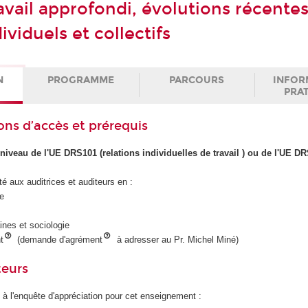
avail approfondi, évolutions récentes
ividuels et collectifs
N
PROGRAMME
PARCOURS
INFOR
PRA
ons d’accès et prérequis
iveau de l'UE DRS101 (relations individuelles de travail ) ou de l'UE DR
té aux auditrices et auditeurs en :
se
nes et sociologie
t
(demande d'agrément
à adresser au Pr. Michel Miné)
teurs
 à l'enquête d'appréciation pour cet enseignement :