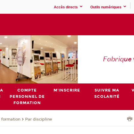
Accès directs
Outils numériques
Fabriq
ue
MA
COMPTE
M'INSCRIRE
SUIVRE MA
N
PERSONNEL DE
SCOLARITÉ
FORMATION
 formation
Par discipline