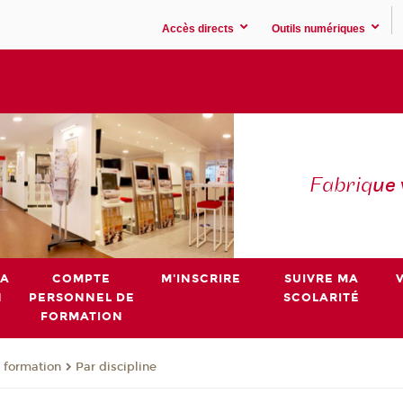
Accès directs
Outils numériques
Fabriq
ue
MA
COMPTE
M'INSCRIRE
SUIVRE MA
N
PERSONNEL DE
SCOLARITÉ
FORMATION
 formation
Par discipline