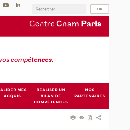
Centre
Cnam
Par
is
 vos comp
étences.
VALIDER MES
RÉALISER UN
NOS
ACQUIS
BILAN DE
PARTENAIRES
COMPÉTENCES