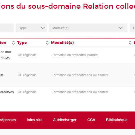
ions du sous-domaine Relation collec
tion
Type
Modalité(s)
 de droit
UE régionale
Formation en présentiel journée
x ESSMS
cts
UE régionale
Formation en présentiel soir ou samedi
collectives
UE régionale
Formation en présentiel soir ou samedi
/réponses
Infos site
A télécharger
CGV
Bibliothèque