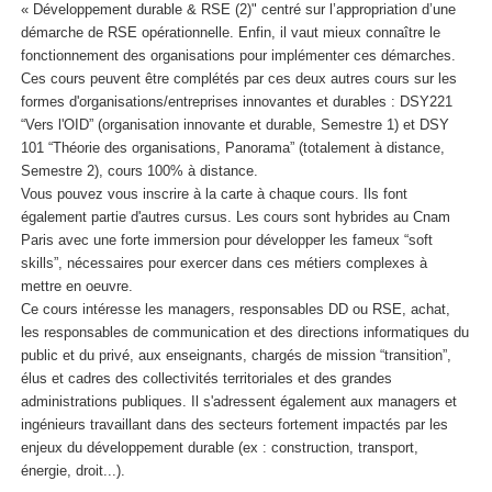
« Développement durable & RSE (2)" centré sur l’appropriation d’une
i
démarche de RSE opérationnelle. Enfin, il vaut mieux connaître le
q
fonctionnement des organisations pour implémenter ces démarches.
u
Ces cours peuvent être complétés par ces deux autres cours sur les
e
formes d'organisations/entreprises innovantes et durables : DSY221
s
“Vers l'OID” (organisation innovante et durable, Semestre 1) et DSY
101 “Théorie des organisations, Panorama” (totalement à distance,
Semestre 2), cours 100% à distance.
Vous pouvez vous inscrire à la carte à chaque cours. Ils font
également partie d'autres cursus. Les cours sont hybrides au Cnam
Paris avec une forte immersion pour développer les fameux “soft
skills”, nécessaires pour exercer dans ces métiers complexes à
mettre en oeuvre.
Ce cours intéresse les managers, responsables DD ou RSE, achat,
les responsables de communication et des directions informatiques du
public et du privé, aux enseignants, chargés de mission “transition”,
élus et cadres des collectivités territoriales et des grandes
administrations publiques. Il s'adressent également aux managers et
ingénieurs travaillant dans des secteurs fortement impactés par les
enjeux du développement durable (ex : construction, transport,
énergie, droit...).