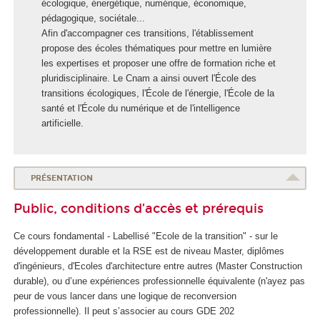
l
écologique, énergétique, numérique, économique,
e
pédagogique, sociétale...
d
Afin d'accompagner ces transitions, l'établissement
e
propose des écoles thématiques pour mettre en lumière
s
les expertises et proposer une offre de formation riche et
t
pluridisciplinaire. Le Cnam a ainsi ouvert l'École des
r
transitions écologiques, l'École de l'énergie, l'École de la
a
santé et l'École du numérique et de l'intelligence
n
artificielle.
s
i
t
PRÉSENTATION
i
o
Public, conditions d’accès et prérequis
n
s
Ce cours fondamental - Labellisé "Ecole de la transition" - sur le
é
développement durable et la RSE est de niveau Master, diplômes
c
d'ingénieurs, d'Ecoles d'architecture entre autres (Master Construction
o
durable), ou d’une expériences professionnelle équivalente (n'ayez pas
l
peur de vous lancer dans une logique de reconversion
o
professionnelle). Il peut s’associer au cours GDE 202
g