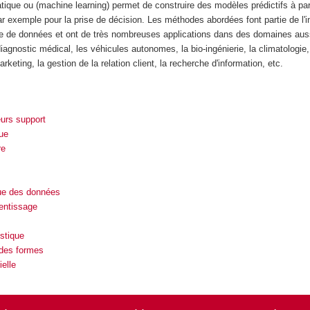
ique ou (machine learning) permet de construire des modèles prédictifs à par
 exemple pour la prise de décision. Les méthodes abordées font partie de l'in
ouille de données et ont de très nombreuses applications dans des domaines aus
diagnostic médical, les véhicules autonomes, la bio-ingénierie, la climatologie,
keting, la gestion de la relation client, la recherche d'information, etc.
urs support
ue
re
que des données
entissage
istique
des formes
ielle