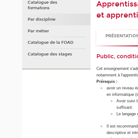
Apprentiss
Catalogue des
formations
et apprent
Par discipline
Par métier
PRÉSENTATIO
Catalogue de la FOAD
Catalogue des stages
Public, conditi
Cet enseignement s'adre
notamment à l'apprentis
Prérequis :
avoir un niveau éq
en informatique (
Avoir suivi 
suffisant.
Le langage 
Il est recommandé
descriptive et in