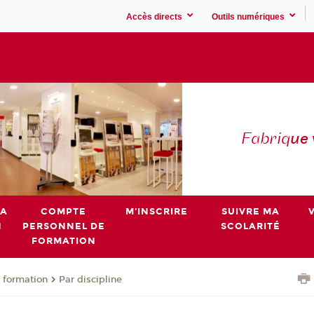
Accès directs
Outils numériques
Fabriq
ue
MA
COMPTE
M'INSCRIRE
SUIVRE MA
N
PERSONNEL DE
SCOLARITÉ
FORMATION
 formation
Par discipline