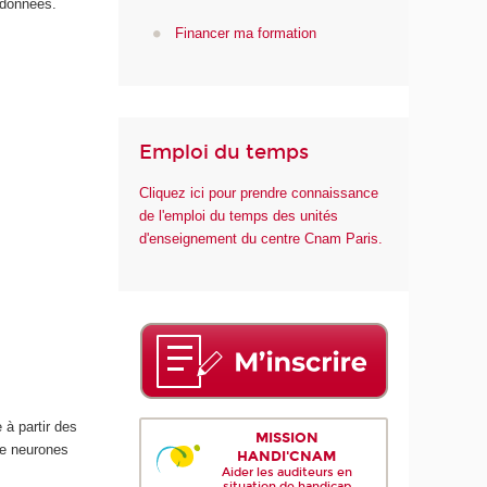
i
 données.
q
Financer ma formation
u
e
e
t
d
Emploi du temps
e
l
Cliquez ici pour prendre connaissance
'
de l'emploi du temps des unités
I
d'enseignement du centre Cnam Paris.
A
 à partir des
MISSION
de neurones
HANDI'CNAM
Aider les auditeurs en
situation de handicap