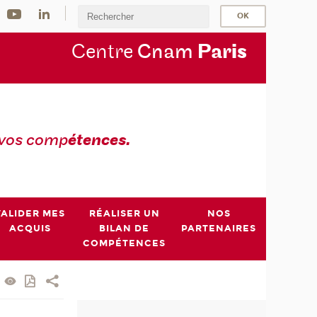
Centre
Cnam
Par
is
 vos comp
étences.
VALIDER MES
RÉALISER UN
NOS
ACQUIS
BILAN DE
PARTENAIRES
COMPÉTENCES