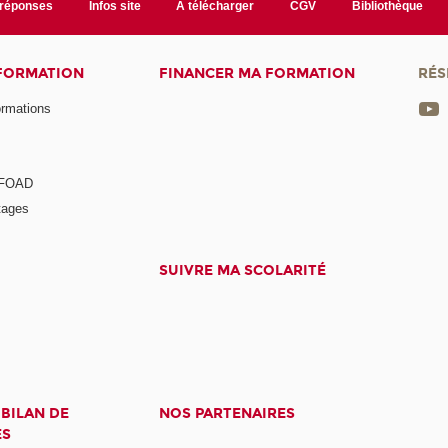
/réponses
Infos site
A télécharger
CGV
Bibliothèque
 FORMATION
FINANCER MA FORMATION
RÉS
ormations
a FOAD
tages
SUIVRE MA SCOLARITÉ
 BILAN DE
NOS PARTENAIRES
ES