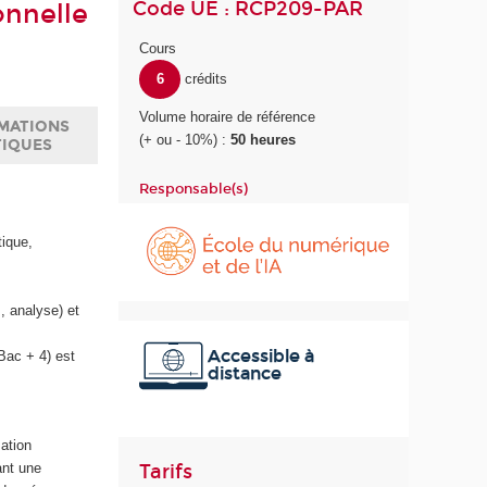
Code UE : RCP209-PAR
onnelle
Cours
6
crédits
Volume horaire de référence
MATIONS
(+ ou - 10%) :
50 heures
TIQUES
Responsable(s)
É
c
tique,
o
l
e
, analyse) et
d
u
Accessible à
(Bac + 4) est
distance
n
u
m
é
ation
r
Tarifs
ant une