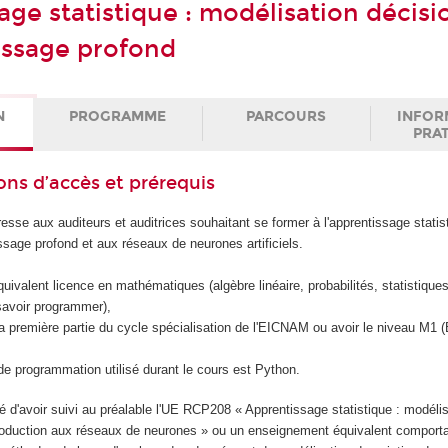
age statistique : modélisation décisi
issage profond
N
PROGRAMME
PARCOURS
INFOR
PRA
ons d’accès et prérequis
sse aux auditeurs et auditrices souhaitant se former à l'apprentissage statis
sage profond et aux réseaux de neurones artificiels.
uivalent licence en mathématiques (algèbre linéaire, probabilités, statistiques
savoir programmer),
la première partie du cycle spécialisation de l'EICNAM ou avoir le niveau M1 
de programmation utilisé durant le cours est Python.
 d'avoir suivi au préalable l'UE RCP208 « Apprentissage statistique : modélis
troduction aux réseaux de neurones » ou un enseignement équivalent comport