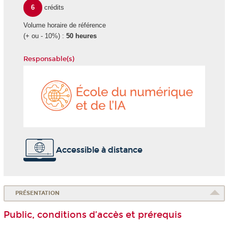
6
crédits
Volume horaire de référence
(+ ou - 10%) :
50 heures
Responsable(s)
École
du
numéri
et
de
l'IA
Accessible à distance
PRÉSENTATION
Public, conditions d’accès et prérequis