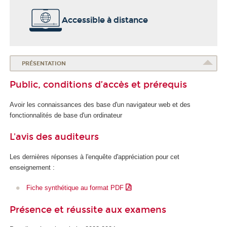
É
É
Accessible à distance
c
c
o
o
l
l
e
e
d
d
PRÉSENTATION
e
u
Public, conditions d’accès et prérequis
l
n
a
u
Avoir les connaissances des base d'un navigateur web et des
S
m
fonctionnalités de base d'un ordinateur
a
é
n
r
L'avis des auditeurs
t
i
é
q
Les dernières réponses à l'enquête d'appréciation pour cet
u
enseignement :
e
e
Fiche synthétique au format PDF
t
d
Présence et réussite aux examens
e
l