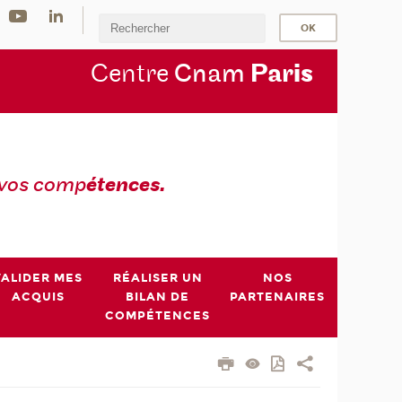
Centre
Cnam
Par
is
 vos comp
étences.
VALIDER MES
RÉALISER UN
NOS
ACQUIS
BILAN DE
PARTENAIRES
COMPÉTENCES