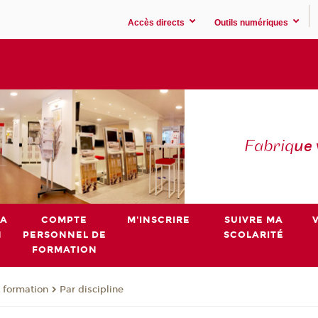
Accès directs
Outils numériques
Fabriq
ue
MA
COMPTE
M'INSCRIRE
SUIVRE MA
N
PERSONNEL DE
SCOLARITÉ
FORMATION
 formation
Par discipline