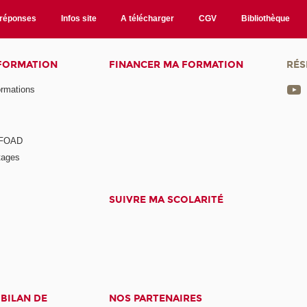
/réponses
Infos site
A télécharger
CGV
Bibliothèque
 FORMATION
FINANCER MA FORMATION
RÉS
ormations
a FOAD
tages
SUIVRE MA SCOLARITÉ
 BILAN DE
NOS PARTENAIRES