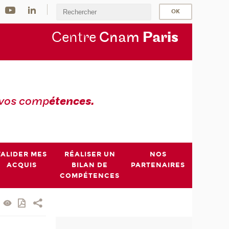
Centre
Cnam
Par
is
 vos comp
étences.
VALIDER MES
RÉALISER UN
NOS
ACQUIS
BILAN DE
PARTENAIRES
COMPÉTENCES