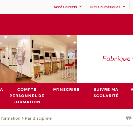
Accès directs
Outils numériques
Fabriq
ue
MA
COMPTE
M'INSCRIRE
SUIVRE MA
N
PERSONNEL DE
SCOLARITÉ
FORMATION
 formation
Par discipline