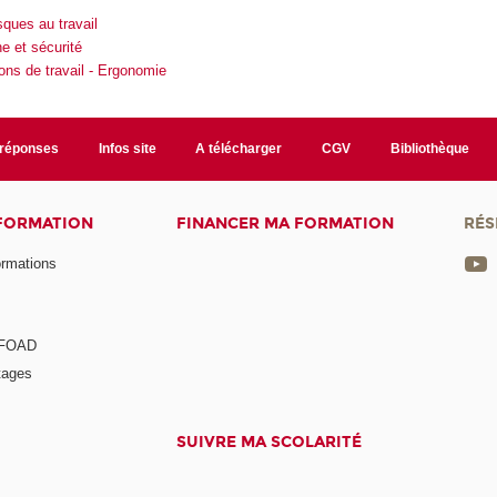
sques au travail
e et sécurité
ions de travail - Ergonomie
/réponses
Infos site
A télécharger
CGV
Bibliothèque
 FORMATION
FINANCER MA FORMATION
RÉS
ormations
a FOAD
tages
SUIVRE MA SCOLARITÉ