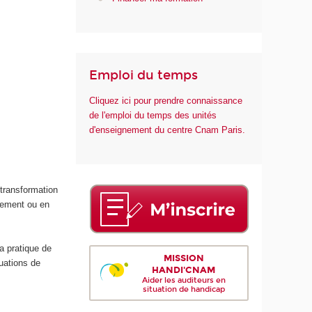
n
t
é
Emploi du temps
Cliquez ici pour prendre connaissance
de l'emploi du temps des unités
d'enseignement du centre Cnam Paris.
transformation
lement ou en
a pratique de
MISSION
tuations de
HANDI'CNAM
Aider les auditeurs en
situation de handicap