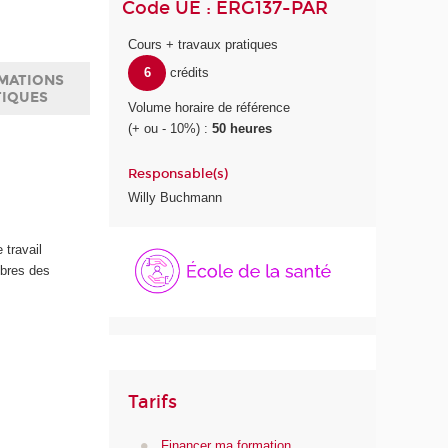
Code UE : ERG137-PAR
Cours + travaux pratiques
6
crédits
MATIONS
TIQUES
Volume horaire de référence
(+ ou - 10%) :
50 heures
Responsable(s)
Willy Buchmann
É
 travail
c
mbres des
o
l
e
d
e
l
Tarifs
a
S
Financer ma formation
a