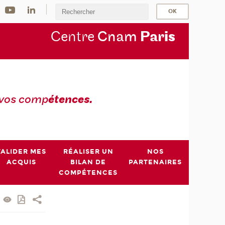
Centre
Cnam
Par
is
 vos comp
étences.
VALIDER MES
RÉALISER UN
NOS
ACQUIS
BILAN DE
PARTENAIRES
COMPÉTENCES