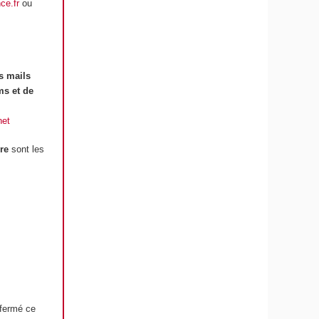
ce.fr
ou
s mails
ms et de
net
re
sont les
 fermé ce