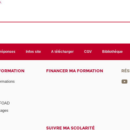
s
.
/réponses
Infos site
A télécharger
CGV
Bibliothèque
 FORMATION
FINANCER MA FORMATION
RÉS
ormations
a FOAD
tages
SUIVRE MA SCOLARITÉ