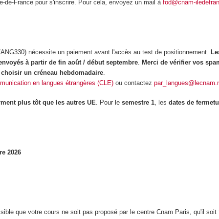
e-de-France pour s'inscrire. Pour cela, envoyez un mail à
fod@cnam-iledefran
NG330) nécessite un paiement avant l'accès au test de positionnement.
Le
 envoyés à partir de fin août / début septembre
.
Merci de vérifier vos spa
ur choisir un créneau hebdomadaire
.
mmunication en langues étrangères (CLE)
ou contactez
par_langues@lecnam.
rment plus tôt que les autres UE
. Pour le
semestre 1
, les
dates de fermetu
re 2026
sible que votre cours ne soit pas proposé par le centre Cnam Paris, qu'il soit