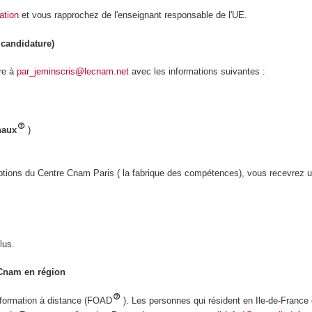
sation
et vous rapprochez de l'enseignant responsable de l'UE.
candidature)
re à
par_jeminscris@lecnam.net
avec les informations suivantes :
naux
)
criptions du Centre Cnam Paris ( la fabrique des compétences), vous recevrez u
lus.
 Cnam en région
 formation à distance (FOAD
). Les personnes qui résident en Ile-de-France 